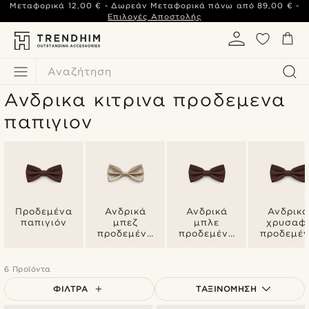
Μεταφορικά
12,00 €
- Δωρεάν Μεταφορικά πάνω από
89,00 €
-
Επιλογές Αποστολής
Αναζήτηση
Ανδρικα κιτρινα προδεμενα
παπιγιον
Προδεμένα
Ανδρικά
Ανδρικά
Ανδρικά
παπιγιόν
μπεζ
μπλε
χρυσαφ
προδεμένα
προδεμένα
προδεμέ
παπιγιόν
παπιγιόν
παπιγιό
6 Προϊόντα
ΦΊΛΤΡΑ
ΤΑΞΙΝΌΜΗΣΗ