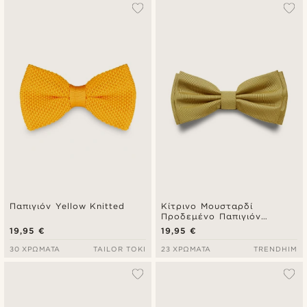
Δημοφιλέστερα
Πιο καινούρια
Φθηνότερα
Ακριβότερα
Παπιγιόν Yellow Knitted
Κίτρινο Μουσταρδί
Προδεμένο Παπιγιόν
Ψαροκόκκαλο
19,95 €
19,95 €
30 ΧΡΏΜΑΤΑ
TAILOR TOKI
23 ΧΡΏΜΑΤΑ
TRENDHIM