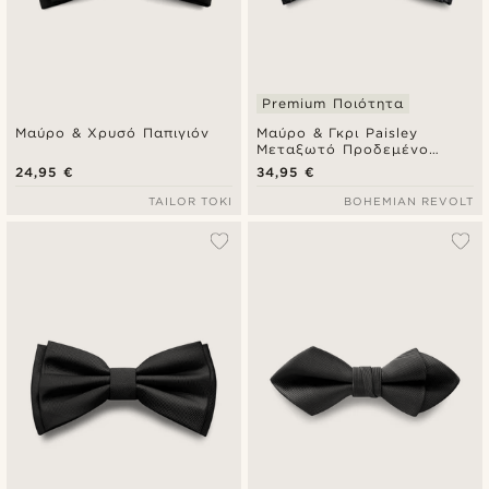
Premium Ποιότητα
Μαύρο & Χρυσό Παπιγιόν
Μαύρο & Γκρι Paisley
Μεταξωτό Προδεμένο
Παπιγιόν Skull
24,95 €
34,95 €
TAILOR TOKI
BOHEMIAN REVOLT