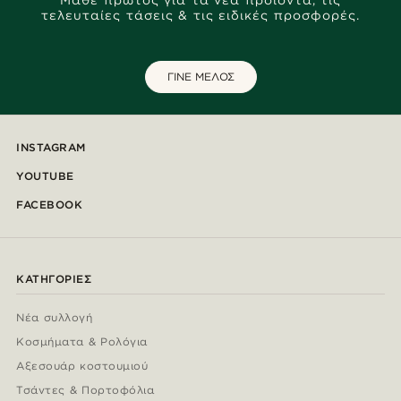
τελευταίες τάσεις & τις ειδικές προσφορές.
ΓΙΝΕ ΜΕΛΟΣ
INSTAGRAM
YOUTUBE
FACEBOOK
ΚΑΤΗΓΟΡΊΕΣ
Νέα συλλογή
Κοσμήματα & Ρολόγια
Αξεσουάρ κοστουμιού
Τσάντες & Πορτοφόλια