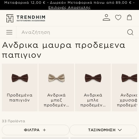
Μεταφορικά
12,00 €
- Δωρεάν Μεταφορικά πάνω από
89,00 €
-
Επιλογές Αποστολής
Αναζήτηση
Ανδρικα μαυρα προδεμενα
παπιγιον
Προδεμένα
Ανδρικά
Ανδρικά
Ανδρικά
παπιγιόν
μπεζ
μπλε
χρυσαφ
προδεμένα
προδεμένα
προδεμέ
παπιγιόν
παπιγιόν
παπιγιό
33 Προϊόντα
ΦΊΛΤΡΑ
ΤΑΞΙΝΌΜΗΣΗ