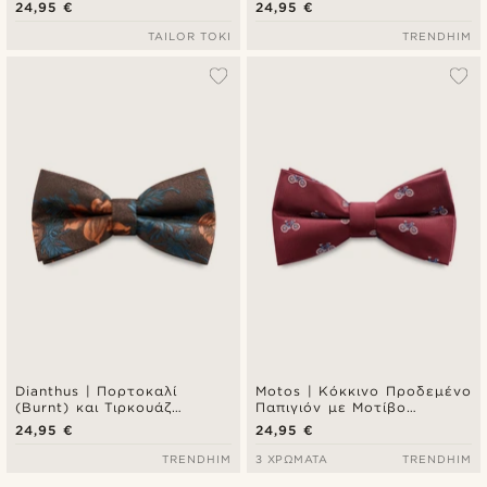
Παπιγιόν με Φλοράλ
24,95 €
24,95 €
Μοτίβο
TAILOR TOKI
TRENDHIM
Dianthus | Πορτοκαλί
Motos | Κόκκινο Προδεμένο
(Burnt) και Τιρκουάζ
Παπιγιόν με Μοτίβο
Προδεμένο Παπιγιόν με
Ποδήλατα
24,95 €
24,95 €
Φλοράλ Μοτίβο
TRENDHIM
3 ΧΡΏΜΑΤΑ
TRENDHIM