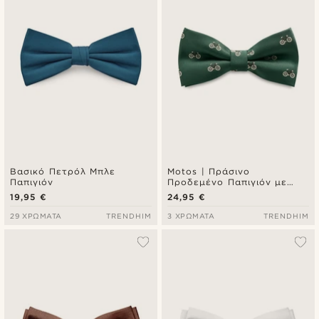
Βασικό Πετρόλ Μπλε
Motos | Πράσινο
Παπιγιόν
Προδεμένο Παπιγιόν με
Μοτίβο Ποδήλατα
19,95 €
24,95 €
29 ΧΡΏΜΑΤΑ
TRENDHIM
3 ΧΡΏΜΑΤΑ
TRENDHIM