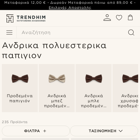
Μεταφορικά
12,00 €
- Δωρεάν Μεταφορικά πάνω από
89,00 €
-
Επιλογές Αποστολής
Αναζήτηση
Ανδρικα πολυεστερικα
παπιγιον
Προδεμένα
Ανδρικά
Ανδρικά
Ανδρικά
παπιγιόν
μπεζ
μπλε
χρυσαφ
προδεμένα
προδεμένα
προδεμέ
παπιγιόν
παπιγιόν
παπιγιό
235 Προϊόντα
ΦΊΛΤΡΑ
ΤΑΞΙΝΌΜΗΣΗ