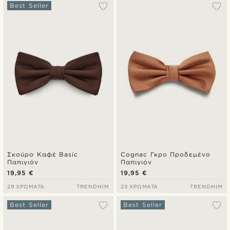
Δημοφιλέστερα
Best Seller
Πιο καινούρια
Φθηνότερα
Ακριβότερα
Σκούρο Καφέ Basic
Cognac Γκρο Προδεμένο
Παπιγιόν
Παπιγιόν
19,95 €
19,95 €
29 ΧΡΏΜΑΤΑ
TRENDHIM
23 ΧΡΏΜΑΤΑ
TRENDHIM
Best Seller
Best Seller