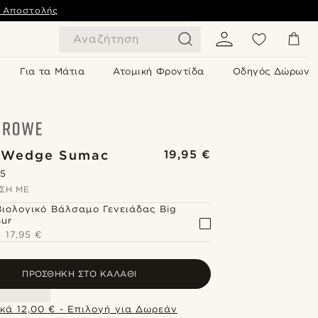
ς Αποστολής
Αναζήτηση
Για τα Μάτια
Ατομική Φροντίδα
Οδηγός Δώρων
 Wedge Sumac
19,95 €
.5
ΣΗ ΜΕ
Βιολογικό Βάλσαμο Γενειάδας Big
Sur
+
17,95 €
ΠΡΟΣΘΉΚΗ ΣΤΟ ΚΑΛΆΘΙ
κά 12,00 € - Επιλογή για Δωρεάν