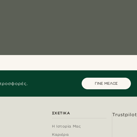
 προσφορές.
ΓΙΝΕ ΜΕΛΟΣ
ΣΧΕΤΙΚΆ
Trustpilot
Η Ιστορία Μας
Καριέρα