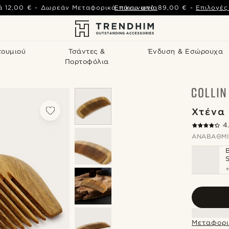
ά
12,00 €
-
Δωρεάν Μεταφορικά πάνω από
Επικοινωνία
89,00 €
-
Επιλογέ
τουμιού
Τσάντες &
Ένδυση & Εσώρουχα
Πορτοφόλια
Χτένα
4
ΑΝΑΒΆΘΜΙ
Μεταφορι