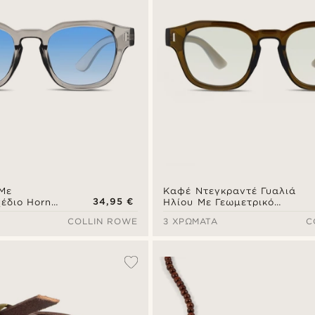
 Με
Καφέ Ντεγκραντέ Γυαλιά
34,95 €
έδιο Horn
Ηλίου Με Γεωμετρικό
ανος
Σχέδιο Horn Rimmed
COLLIN ROWE
3 ΧΡΏΜΑΤΑ
C
πλε Φακοί