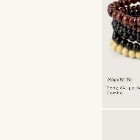
Χάραξέ Το
Βραχιόλι με Χ
Combo