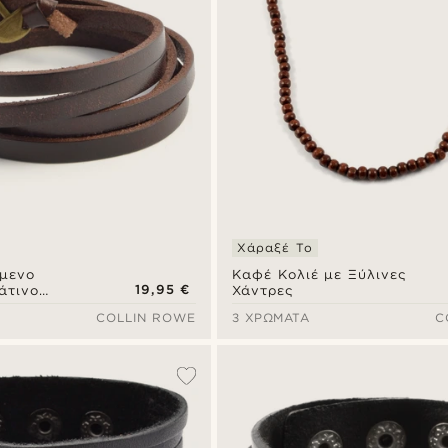
Χάραξέ Το
μενο
Καφέ Κολιέ με Ξύλινες
19,95 €
άτινο
Χάντρες
COLLIN ROWE
3 ΧΡΏΜΑΤΑ
C