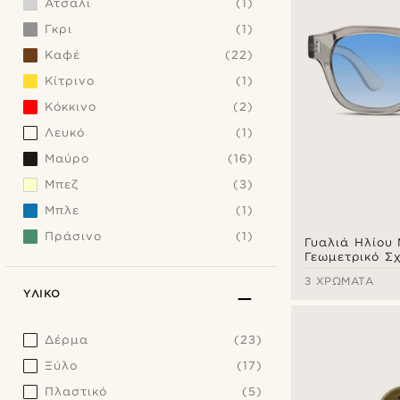
Ατσάλι
(1)
Γκρι
(1)
Καφέ
(22)
Κίτρινο
(1)
Κόκκινο
(2)
Λευκό
(1)
Μαύρο
(16)
Μπεζ
(3)
Μπλε
(1)
Πράσινο
(1)
Γυαλιά Ηλίου
Γεωμετρικό Σχ
Rimmed Διάφ
3 ΧΡΏΜΑΤΑ
Στελετός & Μ
ΥΛΙΚΌ
Ντεγκραντέ
Δέρμα
(23)
Ξύλο
(17)
Πλαστικό
(5)