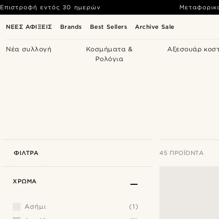
Επιστροφή εντός 30 ημερών
Μεταφορικ
ΝΕΕΣ ΑΦΙΞΕΙΣ
Brands
Best Sellers
Archive Sale
Νέα συλλογή
Κοσμήματα &
Αξεσουάρ κοσ
Ρολόγια
ΦΊΛΤΡΑ
45 ΠΡΟΪΌΝΤΑ
ΧΡΏΜΑ
Ασήμι
(1)