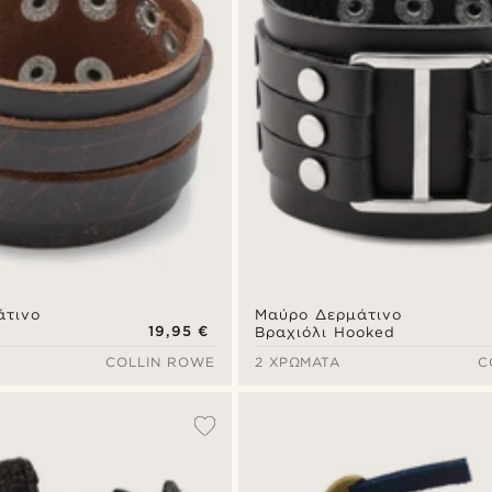
άτινο
Μαύρο Δερμάτινο
19,95 €
Βραχιόλι Hooked
COLLIN ROWE
2 ΧΡΏΜΑΤΑ
C