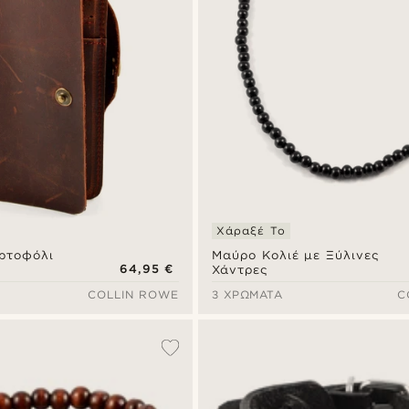
Χάραξέ Το
ρτοφόλι
Μαύρο Κολιέ με Ξύλινες
64,95 €
Χάντρες
COLLIN ROWE
3 ΧΡΏΜΑΤΑ
C