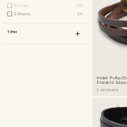
Ρητίνη
(0)
Σίδηρος
(1)
ΤΙΜΉ
Καφέ Ρυθμιζό
Στριφτό Δερμ
Βραχιόλι
2 ΧΡΏΜΑΤΑ