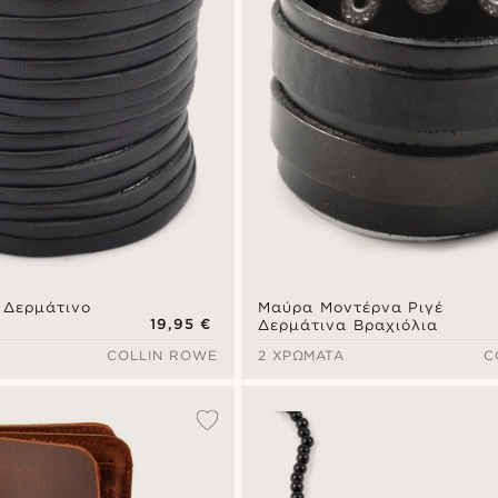
 Δερμάτινο
Μαύρα Μοντέρνα Ριγέ
19,95 €
Δερμάτινα Βραχιόλια
COLLIN ROWE
2 ΧΡΏΜΑΤΑ
C