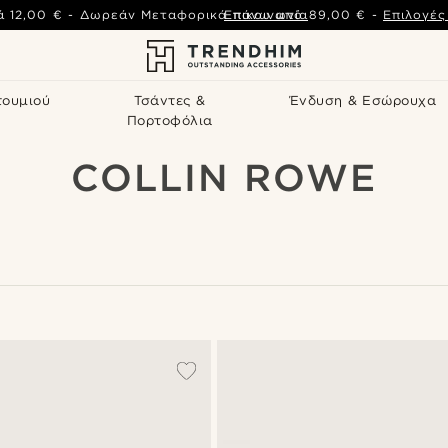
ά
12,00 €
-
Δωρεάν Μεταφορικά πάνω από
Επικοινωνία
89,00 €
-
Επιλογέ
τουμιού
Τσάντες &
Ένδυση & Εσώρουχα
Πορτοφόλια
COLLIN ROWE