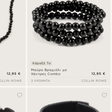
Χάραξέ Το
Μαύρο Βραχιόλι με
12,95 €
12,95 €
Χάντρες Combo
OLLIN ROWE
3 ΧΡΏΜΑΤΑ
COLLIN ROWE