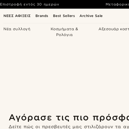
Επιστροφή εντός 30 ημερών
Μεταφορικ
ΝΕΕΣ ΑΦΙΞΕΙΣ
Brands
Best Sellers
Archive Sale
Νέα συλλογή
Κοσμήματα &
Αξεσουάρ κοσ
Ρολόγια
Αγόρασε τις πιο πρόσφ
Ψώνισε το look
Ψώνισε το look
Ψώνισε το look
Δείτε πώς οι πρεσβευτές μας στιλιζάρουν τα α
Ψώνισε το look