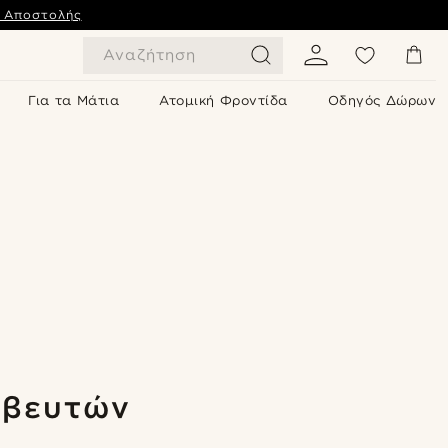
ς Αποστολής
Αναζήτηση
Για τα Μάτια
Ατομική Φροντίδα
Οδηγός Δώρων
σβευτών
Ψώνισε το look
Ψώνισε το look
Ψώνισε το look
Ψώνισε το look