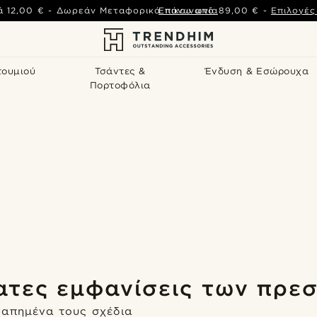
ά
12,00 €
-
Δωρεάν Μεταφορικά πάνω από
Επικοινωνία
89,00 €
-
Επιλογέ
τουμιού
Τσάντες &
Ένδυση & Εσώρουχα
Πορτοφόλια
ατες εμφανίσεις των πρε
Ψώνισε το look
Ψώνισε το look
Ψώνισε το look
Ψώνισε το look
Ψώνισε το look
Ψώνισε το look
γαπημένα τους σχέδια
Ψώνισε το look
Ψώνισε το look