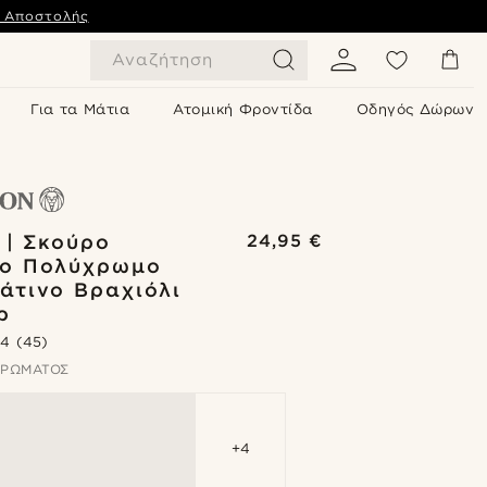
ς Αποστολής
Αναζήτηση
Για τα Μάτια
Ατομική Φροντίδα
Οδηγός Δώρων
 | Σκούρο
24,95 €
νο Πολύχρωμο
άτινο Βραχιόλι
ρ
.4
(45)
ΧΡΏΜΑΤΟΣ
+4