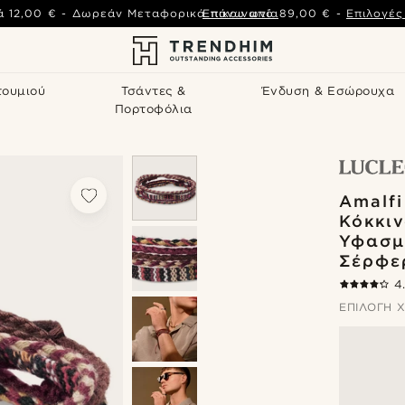
ά
12,00 €
-
Δωρεάν Μεταφορικά πάνω από
Επικοινωνία
89,00 €
-
Επιλογέ
τουμιού
Τσάντες &
Ένδυση & Εσώρουχα
Πορτοφόλια
Amalfi
Κόκκι
Υφασμ
Σέρφε
4
ΕΠΙΛΟΓΉ 