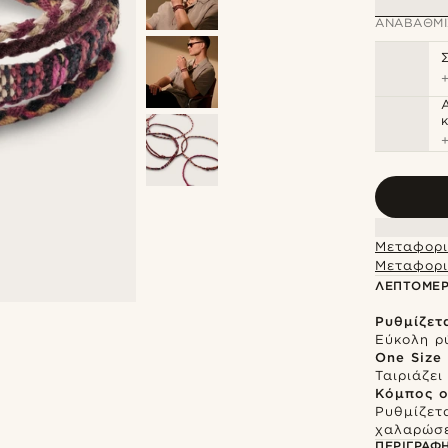
ΑΝΑΒΆΘΜΙ
Μεταφορι
Μεταφορι
ΛΕΠΤΟΜΈΡ
Ρυθμίζετ
Εύκολη ρ
One Size
Ταιριάζε
Κόμπος o
Ρυθμίζετα
χαλαρώσε
ΠΕΡΙΓΡΑΦ