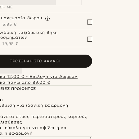
ΣΗ ΜΕ
Συσκευασία δώρου
+
5,95 €
Ανδρική ταξιδιωτική θήκη
κοσμημάτων
+
19,95 €
ΠΡΟΣΘΉΚΗ ΣΤΟ ΚΑΛΆΘΙ
κά 12,00 € - Επιλογή για Δωρεάν
κά πάνω από 89,00 €
ΕΙΕΣ ΠΡΟΪΌΝΤΟΣ
αι
ύθμιση για ιδανική εφαρμογή
ι άνετα στους περισσότερους καρπούς
λίσθησης
ι εύκολα για να σφίξει ή να
ι η εφαρμογή
Ή