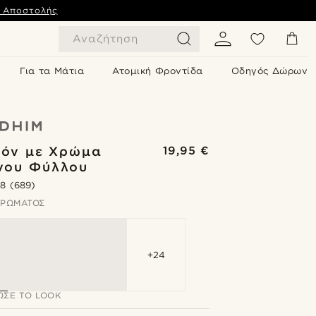
ς Αποστολής
Αναζήτηση
Για τα Μάτια
Ατομική Φροντίδα
Οδηγός Δώρων
ιόν με Χρώμα
19,95 €
νου Φύλλου
.8
(689)
ΧΡΏΜΑΤΟΣ
+24
ΣΕ ΤΟ LOOK