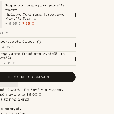
Ταιριαστό τετράγωνο μαντήλι
ποσέτ
Πράσινο Χακί Basic Τετράγωνο
Μαντήλι Τσέπης
+
9,95 €
7,96 €
ΣΗ ΜΕ
Συσκευασία δώρου
+
4,95 €
Στηρίγματα Γιακά από Ανοξείδωτο
Ατσάλι
+
12,95 €
ΠΡΟΣΘΉΚΗ ΣΤΟ ΚΑΛΆΘΙ
κά 12,00 € - Επιλογή για Δωρεάν
κά πάνω από 89,00 €
ΕΙΕΣ ΠΡΟΪΌΝΤΟΣ
ο παπιγιόν
 άψογο σχήμα