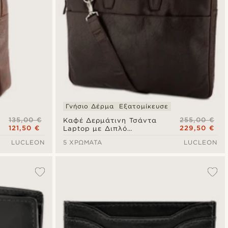
Γνήσιο Δέρμα
Εξατομίκευσε
135,00 €
255,00 €
Καφέ Δερμάτινη Τσάντα
121,50 €
229,50 €
Laptop με Διπλό
Φερμουάρ Montreal
LUCLEON
5 ΧΡΏΜΑΤΑ
LUCLEON
Executive