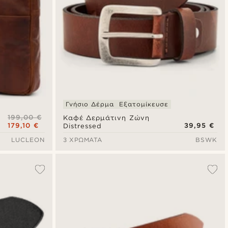
Γνήσιο Δέρμα
Εξατομίκευσε
199,00 €
Καφέ Δερμάτινη Ζώνη
179,10 €
39,95 €
Distressed
LUCLEON
3 ΧΡΏΜΑΤΑ
BSWK