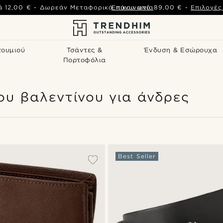
ά
12,00 €
-
Δωρεάν Μεταφορικά πάνω από
Επικοινωνία
89,00 €
-
Επιλογέ
τουμιού
Τσάντες &
Ένδυση & Εσώρουχα
Πορτοφόλια
υ βαλεντίνου για άνδρες
Best Seller