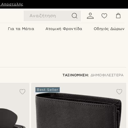
ς Αποστολής
Αναζήτηση
Για τα Μάτια
Ατομική Φροντίδα
Οδηγός Δώρων
ΤΑΞΙΝΌΜΗΣΗ:
ΔΗΜΟΦΙΛΈΣΤΕΡΑ
Δημοφιλέστερα
Best Seller
Πιο καινούρια
Φθηνότερα
Ακριβότερα