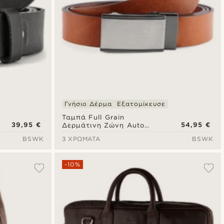
Γνήσιο Δέρμα
Εξατομίκευσε
Ταμπά Full Grain
39,95 €
54,95 €
Δερμάτινη Ζώνη Auto
Lock Με Σταθερή
BSWK
3 ΧΡΏΜΑΤΑ
BSWK
Αγκράφα
-10%