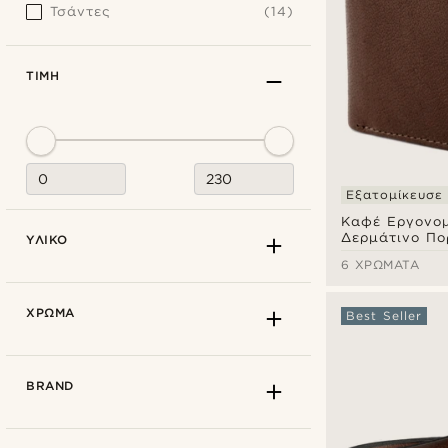
Τσάντες
(14)
ΤΙΜΉ
Εξατομίκευσε
Καφέ Εργονομ
Δερμάτινο Πο
ΥΛΙΚΌ
California
6 ΧΡΏΜΑΤΑ
ΧΡΏΜΑ
Best Seller
BRAND