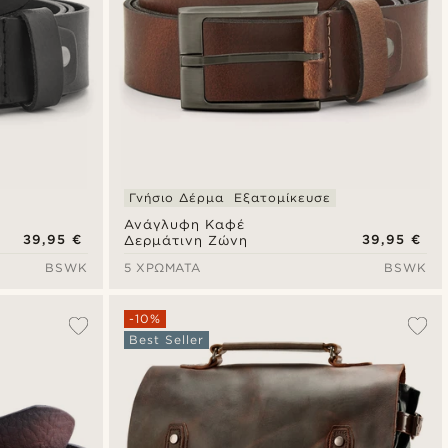
Γνήσιο Δέρμα
Εξατομίκευσε
Ανάγλυφη Καφέ
39,95 €
39,95 €
Δερμάτινη Ζώνη
BSWK
5 ΧΡΏΜΑΤΑ
BSWK
-10%
Best Seller