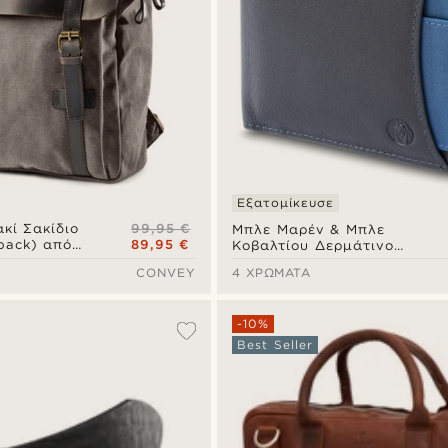
Εξατομίκευσε
99,95 €
κί Σακίδιο
Μπλε Μαρέν & Μπλε
89,95 €
pack) από
Κοβαλτίου Δερμάτινο
ρο Δέρμα
Πορτοφόλι & Καρτοθήκη
CONVEY
4 ΧΡΏΜΑΤΑ
RFID-Blocking Lincoln
-10%
Best Seller