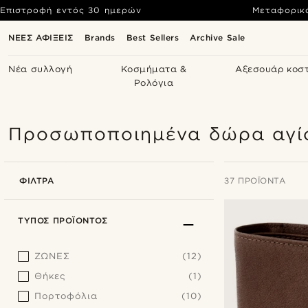
Επιστροφή εντός 30 ημερών
Μεταφορικ
ΝΕΕΣ ΑΦΙΞΕΙΣ
Brands
Best Sellers
Archive Sale
Νέα συλλογή
Κοσμήματα &
Αξεσουάρ κοσ
Ρολόγια
Προσωποποιημένα δώρα αγίο
ΦΊΛΤΡΑ
37 ΠΡΟΪΌΝΤΑ
ΤΎΠΟΣ ΠΡΟΪΌΝΤΟΣ
ΖΩΝΕΣ
(12)
Θήκες
(1)
Πορτοφόλια
(10)