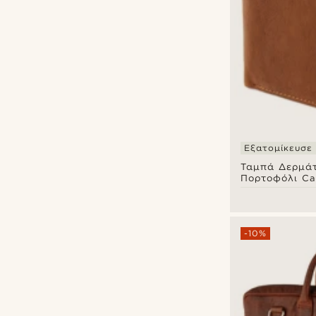
Εξατομίκευσε
Ταμπά Δερμάτ
Πορτοφόλι C
Ergonomic RF
-10%