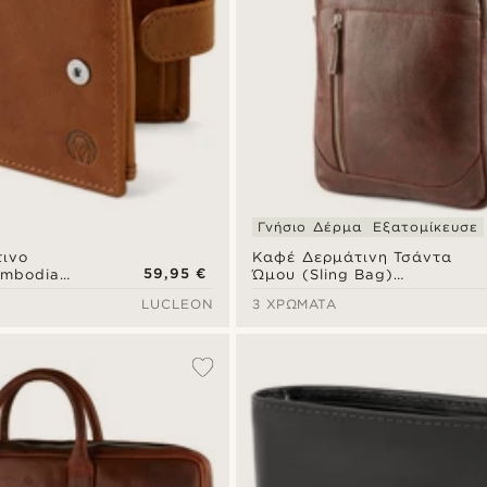
Γνήσιο Δέρμα
Εξατομίκευσε
Καφέ Δερμάτινη Τσάντα
ινο
59,95 €
Ώμου (Sling Bag)
ambodia
California Mini
ID
LUCLEON
3 ΧΡΏΜΑΤΑ