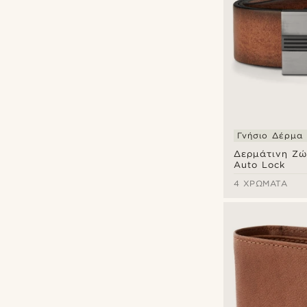
Δέρμα
(32)
Καμβάς
(5)
Γνήσιο Δέρμα
Δερμάτινη Ζώ
Γκρι
(1)
Auto Lock
Καφέ
(20)
4 ΧΡΏΜΑΤΑ
Μαύρο
(12)
BSWK
(12)
Μπεζ
(1)
Convey
(1)
Μπλε
(2)
Delton Bags
(3)
Πορτοκαλί
(1)
Fawler
(1)
Πράσινο
(1)
Lucleon
(20)