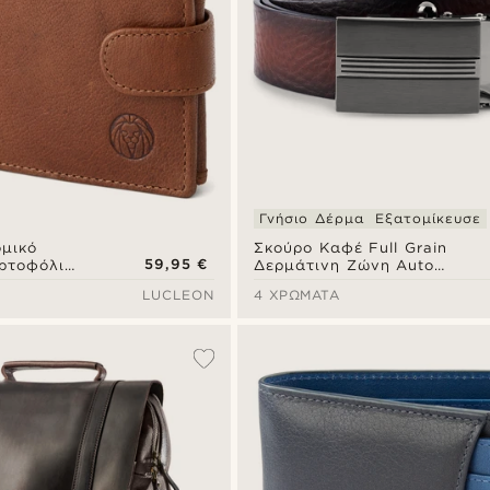
Γνήσιο Δέρμα
Εξατομίκευσε
μικό
Σκούρο Καφέ Full Grain
59,95 €
ρτοφόλι
Δερμάτινη Ζώνη Auto
Lock
LUCLEON
4 ΧΡΏΜΑΤΑ