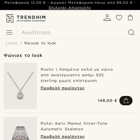
Μεταφορικά
12,00 €
- Δωρεάν Μεταφορικά πάνω από
89,00 €
-
Επιλογές Αποστολής
Αναζήτηση
Looks
Ψώνισε το look
Ψώνισε το look
Rustic | Ασημένιο κολιέ με κώνο
από ακατέργαστο ασήμι 925
sterling χωρίς επίστρωση
Προβολή προϊόντος
149,00 €
Ρολόι Aaric Mamut Silver-Tone
Automatic Skeleton
Προβολή προϊόντος