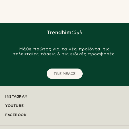
@_pedropinto25
@daniigarciia01
@_pedropinto25
@juliusgod
@Olivergeorgems
@seb_reyneke_
@lenny.am
@Olivergeorgems
@muki_mmm
@heherayan_
Μάθε πρώτος για τα νέα προϊόντα, τις
τελευταίες τάσεις & τις ειδικές προσφορές.
ΓΙΝΕ ΜΕΛΟΣ
INSTAGRAM
YOUTUBE
FACEBOOK