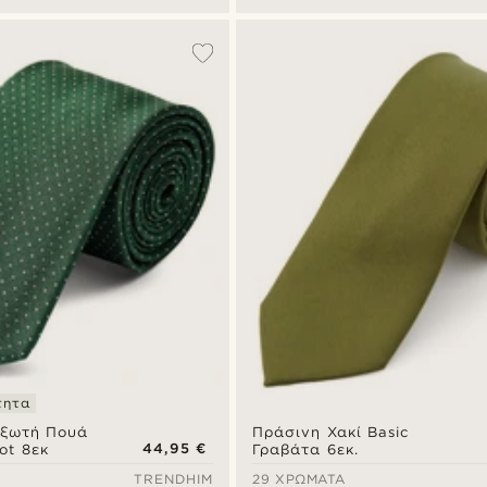
τητα
αξωτή Πουά
Πράσινη Χακί Basic
44,95 €
ot 8εκ
Γραβάτα 6εκ.
TRENDHIM
29 ΧΡΏΜΑΤΑ