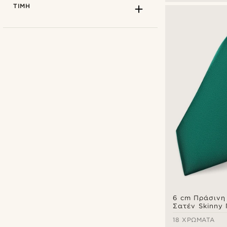
ΤΙΜΉ
Bohemian Revolt
(8)
Fawler
(2)
Tailor Toki
(6)
Trendhim
(37)
6 cm Πράσινη
Σατέν Skinny
18 ΧΡΏΜΑΤΑ