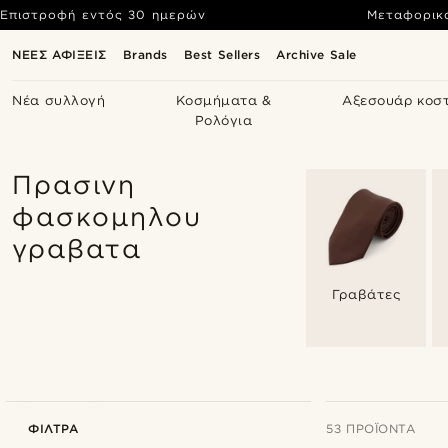
Επιστροφή εντός 30 ημερών
Μεταφορικ
ΝΕΕΣ ΑΦΙΞΕΙΣ
Brands
Best Sellers
Archive Sale
Νέα συλλογή
Κοσμήματα &
Αξεσουάρ κοσ
Ρολόγια
Πρασινη
φασκομηλου
γραβατα
Γραβάτες
ΦΊΛΤΡΑ
53 ΠΡΟΪΌΝΤΑ