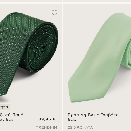
τητα
αξωτή Πουά
Πράσινη Basic Γραβάτα
39,95 €
ot 6εκ
6εκ.
TRENDHIM
29 ΧΡΏΜΑΤΑ