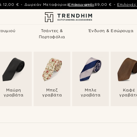
ά
12,00 €
-
Δωρεάν Μεταφορικά πάνω από
Επικοινωνία
89,00 €
-
Επιλογέ
τουμιού
Τσάντες &
Ένδυση & Εσώρουχα
Πορτοφόλια
Μαύρη
Μπεζ
Μπλε
Καφέ
γραβάτα
γραβάτα
γραβάτα
γραβάτ