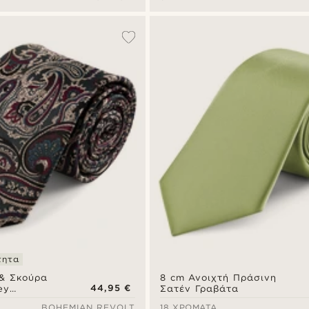
τητα
& Σκούρα
8 cm Ανοιχτή Πράσινη
44,95 €
ey
Σατέν Γραβάτα
βάτα | 8 εκ
BOHEMIAN REVOLT
18 ΧΡΏΜΑΤΑ