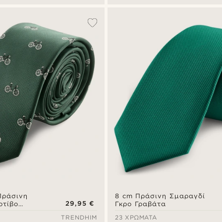
Πράσινη
8 cm Πράσινη Σμαραγδί
29,95 €
οτίβο
Γκρο Γραβάτα
TRENDHIM
23 ΧΡΏΜΑΤΑ