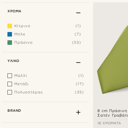
ΧΡΏΜΑ
Κίτρινο
(1)
Μπλε
(7)
Πράσινο
(53)
ΥΛΙΚΌ
Μαλλί
(1)
Μετάξι
(17)
Πολυεστέρας
(35)
BRAND
8 cm Πράσινη
Σατέν Γραβάτ
18 ΧΡΏΜΑΤΑ