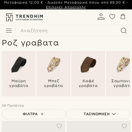
Μεταφορικά
12,00 €
- Δωρεάν Μεταφορικά πάνω από
89,00 €
-
Επιλογές Αποστολής
Αναζήτηση
Ροζ γραβατα
Μαύρη
Μπεζ
Καφέ
Σαμπανι
γραβάτα
γραβάτα
γραβάτα
γραβάτ
36 Προϊόντα
ΦΊΛΤΡΑ
ΤΑΞΙΝΌΜΗΣΗ
Δημοφιλέστερα