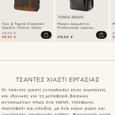
Γνήσιο Δέρμα
Γκρι & Ταμπά Κλασσικό
Μαύρο Δερμάτινο
Μ
Σακίδιο Πλάτης Slater
Professional Laptop
Backpack με Θύρα
99,95 €
6
Φόρτισης
89,95 €
215,00 €
5
ΤΣΑΝΤΕΣ ΧΙΑΣΤΙ ΕΡΓΑΣΙΑΣ
Οι τσάντες χιαστί (crossbody) είναι συμπαγείς
και ιδανικές για τη μεταφορά βασικών
αντικειμένων όπως ένα tablet, τηλέφωνο,
πορτοφόλι και κλειδιά, με ένα κύριο χώρο και
μικρότερες εσωτερικές τσέπες. Φοριούνται κατά