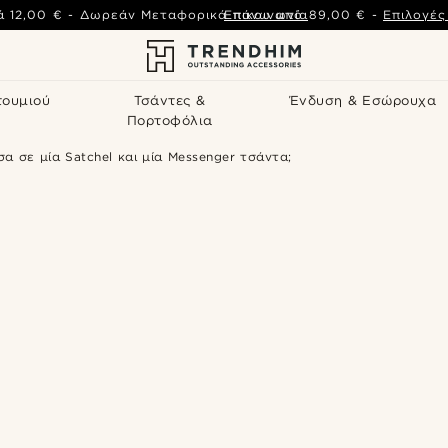
ά
12,00 €
-
Δωρεάν Μεταφορικά πάνω από
Επικοινωνία
89,00 €
-
Επιλογέ
τουμιού
Τσάντες &
Ένδυση & Εσώρουχα
Πορτοφόλια
α σε μία Satchel και μία Messenger τσάντα;