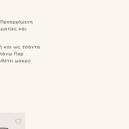
. Προερχόμενη
ματίες και
ή και ως τσάντα
πάνω flap
αθέτει μακρύ