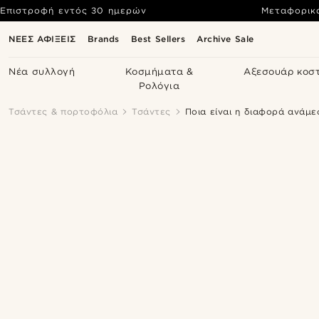
Επιστροφή εντός 30 ημερών
Μεταφορικ
ΝΕΕΣ ΑΦΙΞΕΙΣ
Brands
Best Sellers
Archive Sale
Νέα συλλογή
Κοσμήματα &
Αξεσουάρ κοσ
Ρολόγια
Τσάντες & πορτοφόλια
Τσάντες
Ποια είναι η διαφορά ανάμεσ