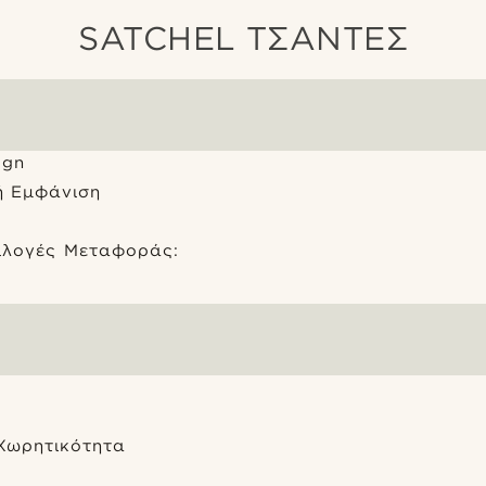
SATCHEL ΤΣΑΝΤΕΣ
ign
ή Εμφάνιση
α
ιλογές Μεταφοράς:
ή
 Χωρητικότητα