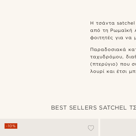
Η τσάντα satchel
από τη Ρωμαϊκή 
φοιτητές για να 
Παραδοσιακά κατ
ταχυδρόμου, δια
(πτερύγιο) που 
λουρί και έτσι μ
BEST SELLERS SATCHEL Τ
-10%