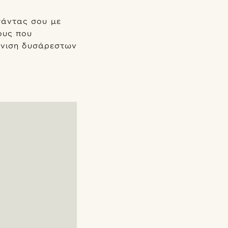
σάντας σου με
ους που
άνιση δυσάρεστων