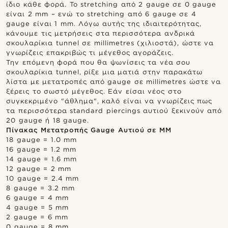
ίδιο κάθε φορά. Το stretching από 2 gauge σε 0 gauge
είναι 2 mm – ενώ το stretching από 6 gauge σε 4
gauge είναι 1 mm. Λόγω αυτής της ιδιαιτερότητας,
κάνουμε τις μετρήσεις στα περισσότερα ανδρικά
σκουλαρίκια tunnel σε millimetres (χιλιοστά), ώστε να
γνωρίζεις επακριβώς τι μέγεθος αγοράζεις.
Την επόμενη φορά που θα ψωνίσεις τα νέα σου
σκουλαρίκια tunnel, ρίξε μια ματιά στην παρακάτω
λίστα με μετατροπές από gauge σε millimetres ώστε να
ξέρεις το σωστό μέγεθος. Εάν είσαι νέος στο
συγκεκριμένο "άθλημα", καλό είναι να γνωρίζεις πως
τα περισσότερα standard piercings αυτιού ξεκινούν από
20 gauge ή 18 gauge.
Πίνακας Μετατροπής Gauge Αυτιού σε MM
18 gauge = 1.0 mm
16 gauge = 1.2 mm
14 gauge = 1.6 mm
12 gauge = 2 mm
10 gauge = 2.4 mm
8 gauge = 3.2 mm
6 gauge = 4 mm
4 gauge = 5 mm
2 gauge = 6 mm
0 gauge = 8 mm