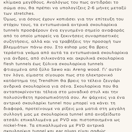
κλίμακα μεγέθους. Αναλόγως του πως αντιδράει το
σώμα σου, θα πρέπει να υπολογίζεις 2-6 μήνες μεταξύ
των stretches.
Όμως, για όσους έχουν κοπιάσει για την επίτευξη του
στόχου τους, τα εντυπωσιακά αντρικά σκουλαρίκια
tunnels προσφέρουν ένα εγγυημένο σημείο αναφοράς
από το οποίο μπορείς να ξεκινήσεις συναρπαστικές
συζητήσεις, αλλά και να τραβήξεις την προσοχή των
βλεμμάτων πάνω σου. Στο eshop μας θα βρεις
τεράστια γκάμα από αυτά τα εντυπωσιακά σκουλαρίκια
για άνδρες, από σιλικονάτα και ακρυλικά σκουλαρίκια
flesh tunnels έως ξύλινα σκουλαρίκια tunnels
φτιαγμένα από ξύλο Sawo και Areng wood. Γι' αυτόν
τον λόγο, είμαστε σίγουροι πως στο ηλεκτρονικό
κατάστημα της Trendhim θα βρεις το τέλειο ζευγάρι
ανδρικά σκουλαρίκια για σένα. Σκουλαρίκια που θα
ανταποκρίνονται τέλεια στο μοναδικό στυλ και την
πολυσύνθετη προσωπικότητά σου. Αν ψάχνεις για ένα
αντρικό σκουλαρίκι tunnel που μπορεί να κάνει τη
διαφορά, προτείνουμε να ρίξεις μια ματιά στη μεγάλη
συλλογή μας με σκουλαρίκια tunnel από ανοξείδωτο
ατσάλι επικαλλυμένα με PVD και πιστοποιημένα ως
nickel-free. Τα επικαλλυμένα με PVD αντρικά
σκουλαρίκια tunnel και ear plugs είναι σαφώς