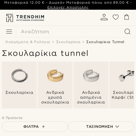
Μεταφορικά
12,00 €
- Δωρεάν Μεταφορικά πάνω από
89,00 €
-
Επιλογές Αποστολής
Αναζήτηση
Κοσμήματα & Ρολόγια
Σκουλαρίκια
Σκουλαρίκια Tunnel
Σκουλαρίκια tunnel
Σκουλαρίκια
Ανδρικά
Ανδρικά
Σκουλαρίκ
χρυσά
ασημένια
Καρφί (St
σκουλαρίκια
σκουλαρίκια
0 Προϊόντα
ΦΊΛΤΡΑ
ΤΑΞΙΝΌΜΗΣΗ