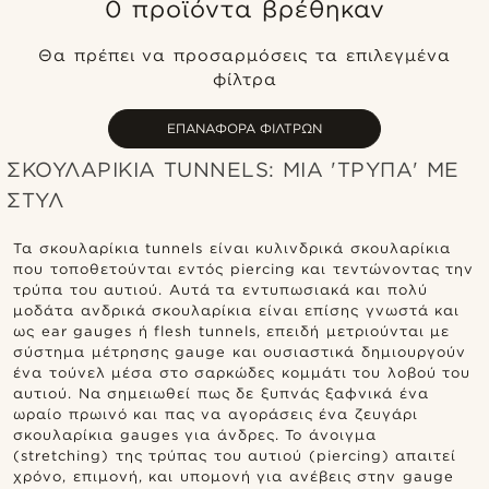
0 προϊόντα βρέθηκαν
Δημοφιλέστερα
Πιο καινούρια
Θα πρέπει να προσαρμόσεις τα επιλεγμένα
Φθηνότερα
φίλτρα
Ακριβότερα
ΕΠΑΝΑΦΟΡΆ ΦΊΛΤΡΩΝ
ΣΚΟΥΛΑΡΙΚΙΑ TUNNELS: ΜΙΑ 'ΤΡΥΠΑ' ΜΕ
ΣΤΥΛ
Τα σκουλαρίκια tunnels είναι κυλινδρικά σκουλαρίκια
που τοποθετούνται εντός piercing και τεντώνοντας την
τρύπα του αυτιού. Αυτά τα εντυπωσιακά και πολύ
μοδάτα ανδρικά σκουλαρίκια είναι επίσης γνωστά και
ως ear gauges ή flesh tunnels, επειδή μετριούνται με
σύστημα μέτρησης gauge και ουσιαστικά δημιουργούν
ένα τούνελ μέσα στο σαρκώδες κομμάτι του λοβού του
αυτιού. Nα σημειωθεί πως δε ξυπνάς ξαφνικά ένα
ωραίο πρωινό και πας να αγοράσεις ένα ζευγάρι
σκουλαρίκια gauges για άνδρες. Το άνοιγμα
(stretching) της τρύπας του αυτιού (piercing) απαιτεί
χρόνο, επιμονή, και υπομονή για ανέβεις στην gauge