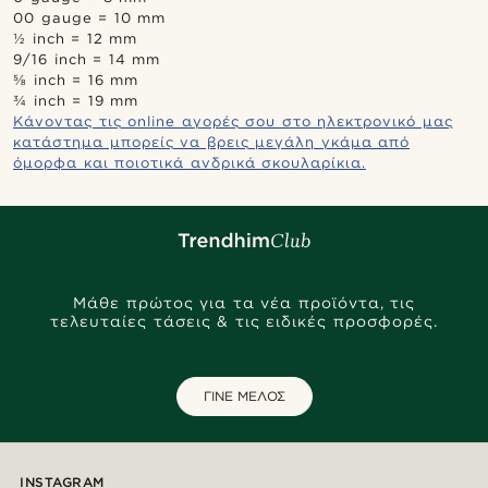
00 gauge = 10 mm
½ inch = 12 mm
9/16 inch = 14 mm
⅝ inch = 16 mm
¾ inch = 19 mm
Κάνοντας τις online αγορές σου στο ηλεκτρονικό μας
κατάστημα μπορείς να βρεις μεγάλη γκάμα από
όμορφα και ποιοτικά ανδρικά σκουλαρίκια.
Μάθε πρώτος για τα νέα προϊόντα, τις
τελευταίες τάσεις & τις ειδικές προσφορές.
ΓΙΝΕ ΜΕΛΟΣ
INSTAGRAM