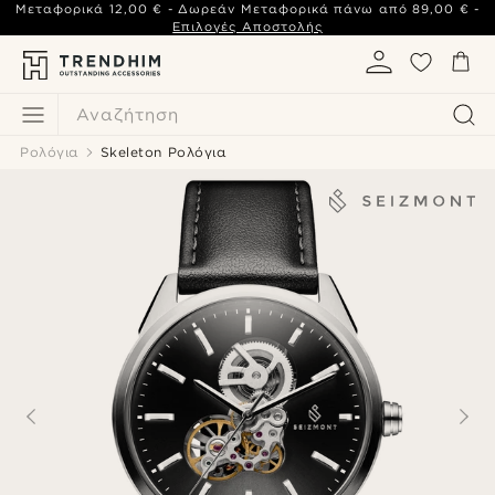
Μεταφορικά
12,00 €
- Δωρεάν Μεταφορικά πάνω από
89,00 €
-
Επιλογές Αποστολής
Αναζήτηση
Ρολόγια
Skeleton Ρολόγια