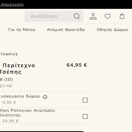
ς Αποστολής
Αναζήτηση
Για τα Μάτια
Ατομική Φροντίδα
Οδηγός Δώρων
 Περίτεχνο
64,95 €
 Τσέπης
.8
(131)
ΣΗ ΜΕ
Συσκευασία δώρου
+
4,95 €
Θήκη Ρολογιών Ανώτερης
Ποιότητας
+
34,95 €