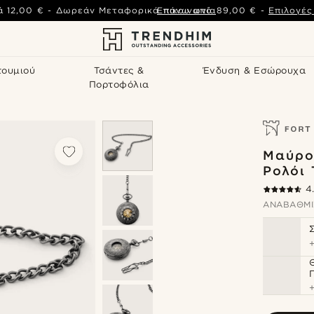
ά
12,00 €
-
Δωρεάν Μεταφορικά πάνω από
Επικοινωνία
89,00 €
-
Επιλογέ
τουμιού
Τσάντες &
Ένδυση & Εσώρουχα
Πορτοφόλια
Μαύρο
Ρολόι
4
ΑΝΑΒΆΘΜΙ