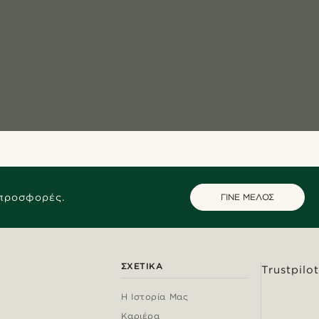
 προσφορές.
ΓΙΝΕ ΜΕΛΟΣ
ΣΧΕΤΙΚΆ
Trustpilot
Η Ιστορία Μας
Καριέρα