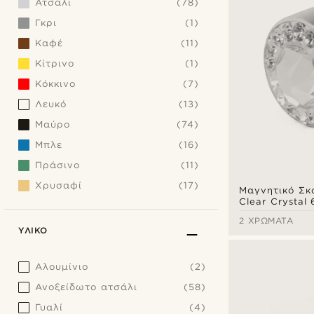
Ατσάλι
(78)
Γκρι
(1)
Καφέ
(11)
Κίτρινο
(1)
Κόκκινο
(7)
Λευκό
(13)
Μαύρο
(74)
Μπλε
(16)
Πράσινο
(11)
Χρυσαφί
(17)
Μαγνητικό Σκ
Clear Crystal
2 ΧΡΏΜΑΤΑ
ΥΛΙΚΌ
Αλουμίνιο
(2)
Ανοξείδωτο ατσάλι
(58)
Γυαλί
(4)