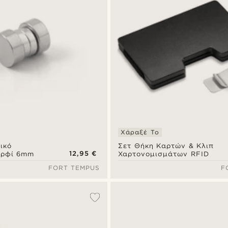
Χάραξέ Το
ικό
Σετ Θήκη Καρτών & Κλιπ
12,95 €
αρφί 6mm
Χαρτονομισμάτων RFID
FORT TEMPUS
F