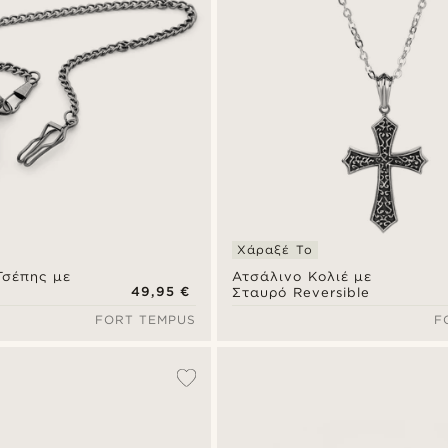
Χάραξέ Το
Τσέπης με
Ατσάλινο Κολιέ με
49,95 €
Σταυρό Reversible
FORT TEMPUS
F