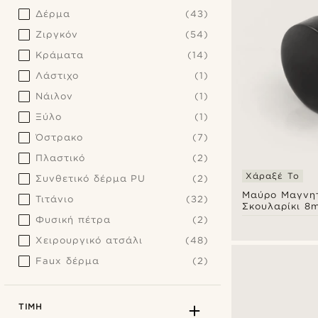
Δέρμα
(43)
Ζιργκόν
(54)
Κράματα
(14)
Λάστιχο
(1)
Νάιλον
(1)
Ξύλο
(1)
Όστρακο
(7)
Πλαστικό
(2)
Χάραξέ Το
Συνθετικό δέρμα PU
(2)
Μαύρο Μαγνητ
Τιτάνιο
(32)
Σκουλαρίκι 8
Φυσική πέτρα
(2)
Χειρουργικό ατσάλι
(48)
Faux δέρμα
(2)
ΤΙΜΉ