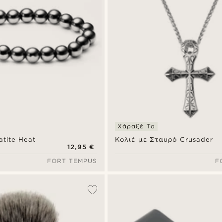
Χάραξέ Το
tite Heat
Κολιέ με Σταυρό Crusader
12,95 €
FORT TEMPUS
F