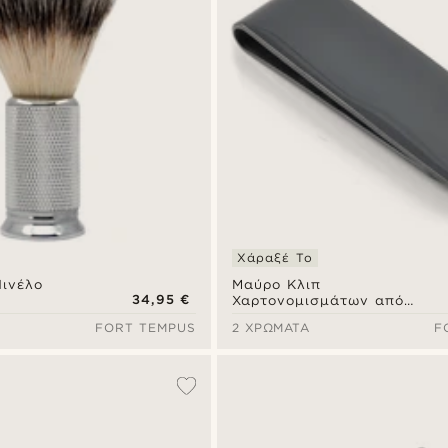
Χάραξέ Το
Πινέλο
Μαύρο Κλιπ
34,95 €
Χαρτονομισμάτων από
Ανοξείδωτο Ατσάλι
FORT TEMPUS
2 ΧΡΏΜΑΤΑ
F