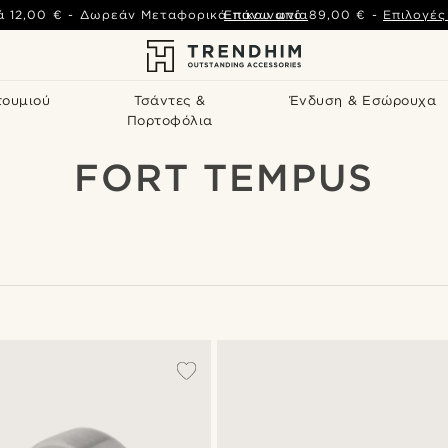
ά
12,00 €
-
Δωρεάν Μεταφορικά πάνω από
Επικοινωνία
89,00 €
-
Επιλογέ
τουμιού
Τσάντες &
Ένδυση & Εσώρουχα
Πορτοφόλια
FORT TEMPUS