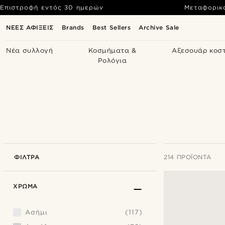
Επιστροφή εντός 30 ημερών
Μεταφορικ
ΝΕΕΣ ΑΦΙΞΕΙΣ
Brands
Best Sellers
Archive Sale
Νέα συλλογή
Κοσμήματα &
Αξεσουάρ κοσ
Ρολόγια
ΦΊΛΤΡΑ
214 ΠΡΟΪΌΝΤΑ
ΧΡΏΜΑ
Ασήμι
(117)