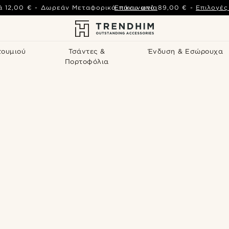
ά
12,00 €
-
Δωρεάν Μεταφορικά πάνω από
Επικοινωνία
89,00 €
-
Επιλογέ
τουμιού
Τσάντες &
Ένδυση & Εσώρουχα
Πορτοφόλια