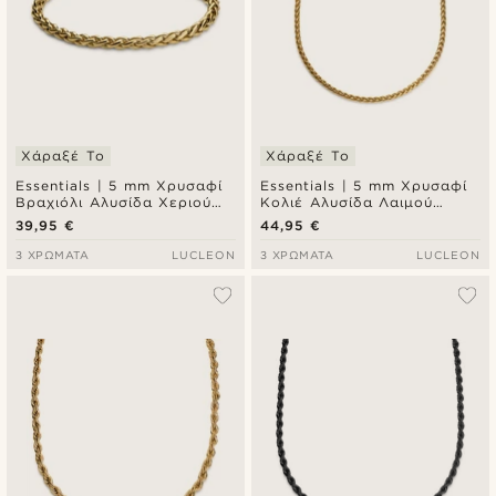
Χάραξέ Το
Χάραξέ Το
Essentials | 5 mm Χρυσαφί
Essentials | 5 mm Χρυσαφί
Βραχιόλι Αλυσίδα Χεριού
Κολιέ Αλυσίδα Λαιμού
Wheat Chain
Wheat
39,95 €
44,95 €
3 ΧΡΏΜΑΤΑ
LUCLEON
3 ΧΡΏΜΑΤΑ
LUCLEON