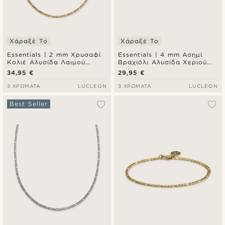
Χάραξέ Το
Χάραξέ Το
Essentials | 2 mm Χρυσαφί
Essentials | 4 mm Ασημί
Κολιέ Αλυσίδα Λαιμού
Βραχιόλι Αλυσίδα Χεριού
Figaro Chain
Rope Chain
34,95 €
29,95 €
3 ΧΡΏΜΑΤΑ
LUCLEON
3 ΧΡΏΜΑΤΑ
LUCLEON
Best Seller