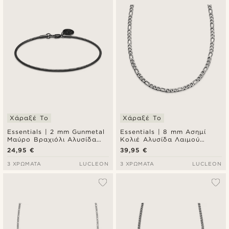
Χάραξέ Το
Χάραξέ Το
Essentials | 2 mm Gunmetal
Essentials | 8 mm Ασημί
Μαύρο Βραχιόλι Αλυσίδα
Κολιέ Αλυσίδα Λαιμού
Χεριού Snake Chain
Figaro Chain
24,95 €
39,95 €
3 ΧΡΏΜΑΤΑ
LUCLEON
3 ΧΡΏΜΑΤΑ
LUCLEON