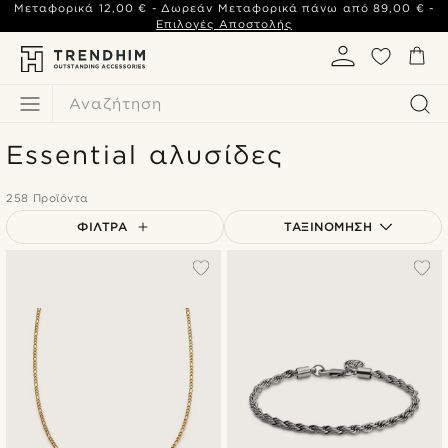
Μεταφορικά
12,00 €
- Δωρεάν Μεταφορικά πάνω από
89,00 €
-
Επιλογές Αποστολής
Αναζήτηση
Essential αλυσίδες
258 Προϊόντα
ΦΊΛΤΡΑ
ΤΑΞΙΝΌΜΗΣΗ
Δημοφιλέστερα
Πιο καινούρια
Φθηνότερα
Ακριβότερα