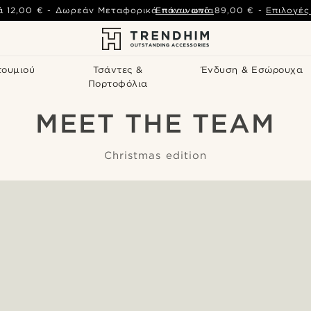
ά
12,00 €
-
Δωρεάν Μεταφορικά πάνω από
Επικοινωνία
89,00 €
-
Επιλογέ
τουμιού
Τσάντες &
Ένδυση & Εσώρουχα
Πορτοφόλια
MEET THE TEAM
Christmas edition