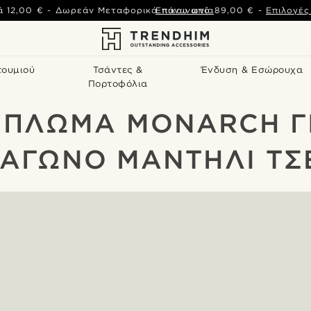
ά
12,00 €
-
Δωρεάν Μεταφορικά πάνω από
Επικοινωνία
89,00 €
-
Επιλογέ
τουμιού
Τσάντες &
Ένδυση & Εσώρουχα
Πορτοφόλια
ΊΠΛΩΜΑ MONARCH Γ
ΡΆΓΩΝΟ ΜΑΝΤΉΛΙ ΤΣ