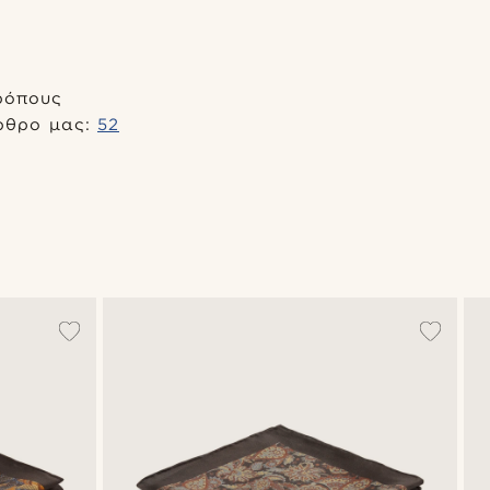
ρόπους
άρθρο μας:
52