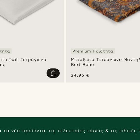
τητα
Premium Ποιότητα
τό Twill Τετράγωνο
Μεταξωτό Τετράγωνο Μαντήλ
ης
Bert Boho
24,95 €
 τα νέα προϊόντα, τις τελευταίες τάσεις & τις ειδικές