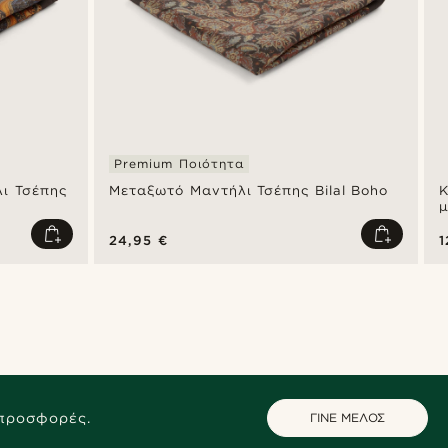
Premium Ποιότητα
ι Τσέπης
Μεταξωτό Μαντήλι Τσέπης Bilal Boho
Κ
μ
24,95 €
1
 προσφορές.
ΓΙΝΕ ΜΕΛΟΣ