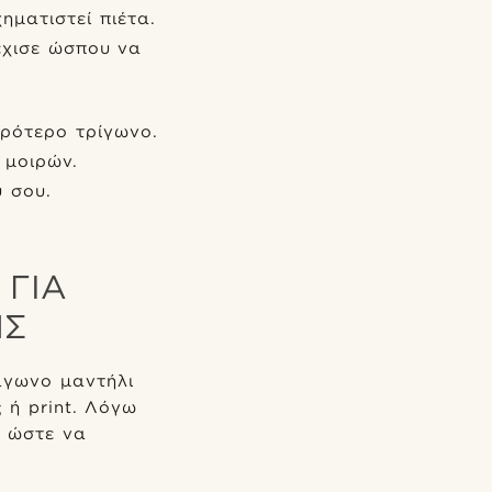
ηματιστεί πιέτα.
έχισε ώσπου να
κρότερο τρίγωνο.
 μοιρών.
 σου.
 ΓΙΑ
ΗΣ
άγωνο μαντήλι
 ή print. Λόγω
, ώστε να