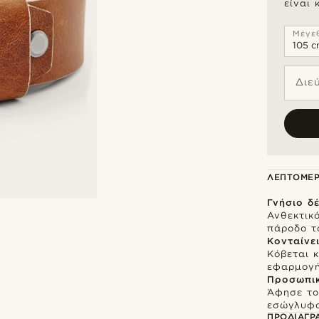
είναι 
Μέγε
Διε
ΛΕΠΤΟΜΈΡ
Γνήσιο δ
Ανθεκτικό
πάροδο τ
Κονταίνε
Κόβεται 
εφαρμογ
Προσωπικ
Άφησε το
εσώγλυφο
ΠΡΟΔΙΑΓΡ