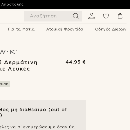
ς Αποστολής
Αναζήτηση
Για τα Μάτια
Ατομική Φροντίδα
Οδηγός Δώρων
ί Δερμάτινη
44,95 €
με Λευκές
ευσε
θος μη διαθέσιμο (out of
)
ελες να σ' ενημερώσουμε όταν θα