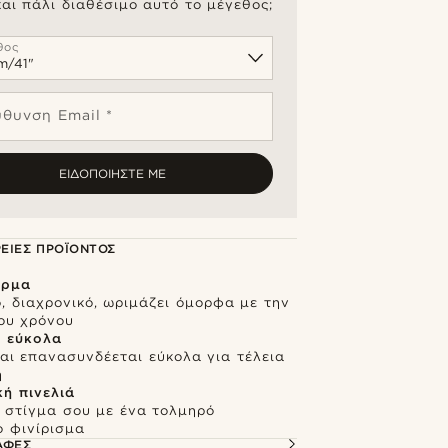
και πάλι διαθέσιμο αυτό το μέγεθος;
θος
ύθυνση Email *
ΕΙΔΟΠΟΙΉΣΤΕ ΜΕ
ΕΙΕΣ ΠΡΟΪΌΝΤΟΣ
έρμα
, διαχρονικό, ωριμάζει όμορφα με την
ου χρόνου
ι εύκολα
και επανασυνδέεται εύκολα για τέλεια
ή
ή πινελιά
 στίγμα σου με ένα τολμηρό
 φινίρισμα
ΑΦΈΣ