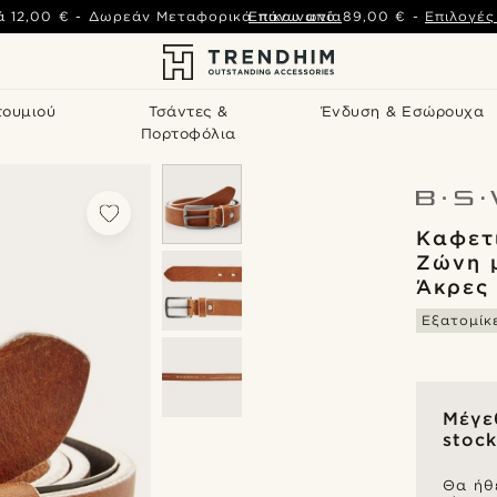
ά
12,00 €
-
Δωρεάν Μεταφορικά πάνω από
Επικοινωνία
89,00 €
-
Επιλογέ
τουμιού
Τσάντες &
Ένδυση & Εσώρουχα
Πορτοφόλια
Καφετ
Ζώνη 
Άκρες
Εξατομίκ
Μέγε
stock
Θα ήθ