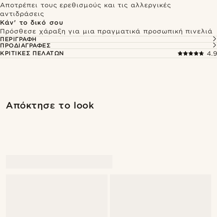
Αποτρέπει τους ερεθισμούς και τις αλλεργικές
αντιδράσεις
Κάν' το δικό σου
Πρόσθεσε χάραξη για μια πραγματικά προσωπική πινελιά
ΠΕΡΙΓΡΑΦΉ
ΠΡΟΔΙΑΓΡΑΦΈΣ
ΚΡΙΤΙΚΈΣ ΠΕΛΑΤΏΝ
4.9
Ψώνισε το look
Ψώνισ
Απόκτησε το look
@gianlucca_franco11
@gianlucca_franco