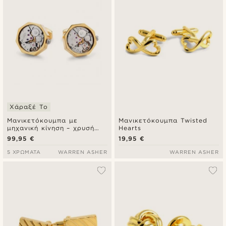
Χάραξέ Το
Μανικετόκουμπα με
Μανικετόκουμπα Twisted
μηχανική κίνηση – χρυσή
Hearts
κάσα με ασημένιο καντράν
99,95 €
19,95 €
5 ΧΡΏΜΑΤΑ
WARREN ASHER
WARREN ASHER