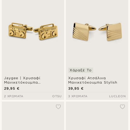
Χάραξέ Το
Jaygee | Χρυσαφί
Χρυσαφί Ατσάλινα
Μανικετόκουμπα
Μανικετόκουμπα Stylish
Ραδιόφωνο
29,95 €
39,95 €
2 ΧΡΏΜΑΤΑ
OTSU
3 ΧΡΏΜΑΤΑ
LUCLEON