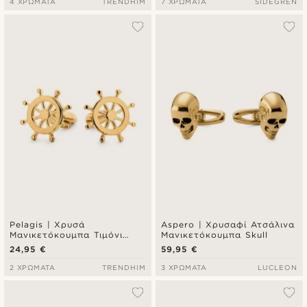
4 ΧΡΏΜΑΤΑ
TRENDHIM
7 ΧΡΏΜΑΤΑ
SIDEGREN
Pelagis | Χρυσά
Aspero | Χρυσαφί Ατσάλινα
Μανικετόκουμπα Τιμόνι
Μανικετόκουμπα Skull
Πλοίου
24,95 €
59,95 €
2 ΧΡΏΜΑΤΑ
TRENDHIM
3 ΧΡΏΜΑΤΑ
LUCLEON