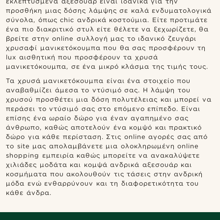
εκλεπτυσμένα αξεσουάρ είναι ιδανικά για την
προσθήκη μιας δόσης λάμψης σε καλά ενδυματολογικά
σύνολα, όπως chic ανδρικά κοστούμια. Είτε προτιμάτε
ένα πιο διακριτικό στυλ είτε θέλετε να ξεχωρίζετε, θα
βρείτε στην online συλλογή μας το ιδανικό ζευγάρι
χρυσαφί μανικετόκουμπα που θα σας προσφέρουν τη
lux αισθητική που προσφέρουν τα χρυσά
μανικετόκουμπα, σε ένα μικρό κλάσμα της τιμής τους.
Τα χρυσά μανικετόκουμπα είναι ένα στοιχείο που
αναβαθμίζει άμεσα το ντύσιμό σας. Η λάμψη του
χρυσού προσθέτει μια δόση πολυτέλειας και μπορεί να
περάσει το ντύσιμό σας στο επόμενο επίπεδο. Είναι
επίσης ένα ωραίο δώρο για έναν αγαπημένο σας
άνθρωπο, καθώς αποτελούν ένα κομψό και πρακτικό
δώρο για κάθε περίσταση. Στις online αγορές σας από
το site μας απολαμβάνετε μια ολοκληρωμένη online
shopping εμπειρία καθώς μπορείτε να ανακαλύψετε
χιλιάδες μοδάτα και κομψά ανδρικά αξεσουάρ και
κοσμήματα που ακολουθούν τις τάσεις στην ανδρική
μόδα ενώ ενθαρρύνουν και τη διαφορετικότητα του
κάθε άνδρα.