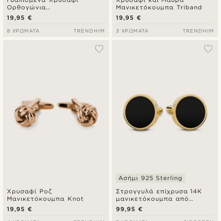
Ορθογώνια
Μανικετόκουμπα Triband
Μανικετόκουμπα
19,95 €
19,95 €
8 ΧΡΏΜΑΤΑ
TRENDHIM
3 ΧΡΏΜΑΤΑ
TRENDHIM
Ασήμι 925 Sterling
Χρυσαφί Ροζ
Στρογγυλά επίχρυσα 14Κ
Μανικετόκουμπα Knot
μανικετόκουμπα από
sterling ασήμι 925 και
19,95 €
99,95 €
ένθετο όνυχα