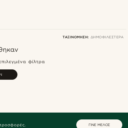
ΤΑΞΙΝΌΜΗΣΗ:
ΔΗΜΟΦΙΛΈΣΤΕΡΑ
θηκαν
Δημοφιλέστερα
Πιο καινούρια
επιλεγμένα φίλτρα
Φθηνότερα
Ν
Ακριβότερα
 προσφορές.
ΓΙΝΕ ΜΕΛΟΣ