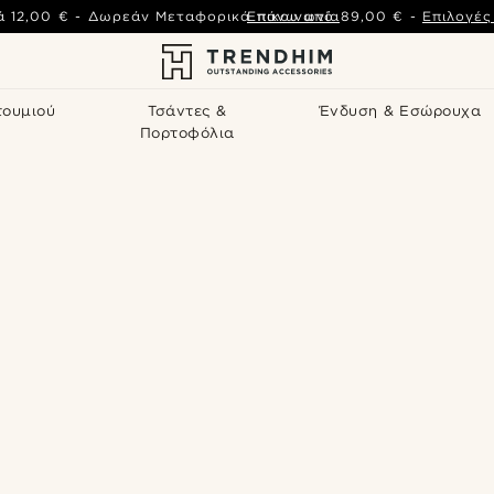
ά
12,00 €
-
Δωρεάν Μεταφορικά πάνω από
Επικοινωνία
89,00 €
-
Επιλογέ
τουμιού
Τσάντες &
Ένδυση & Εσώρουχα
Πορτοφόλια