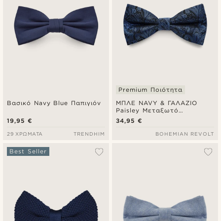
Premium Ποιότητα
Βασικό Navy Blue Παπιγιόν
ΜΠΛΕ NAVY & ΓΑΛΑΖΙΟ
Paisley Μεταξωτό
Προδεμένο Παπιγιόν
19,95 €
34,95 €
29 ΧΡΏΜΑΤΑ
TRENDHIM
BOHEMIAN REVOLT
Best Seller