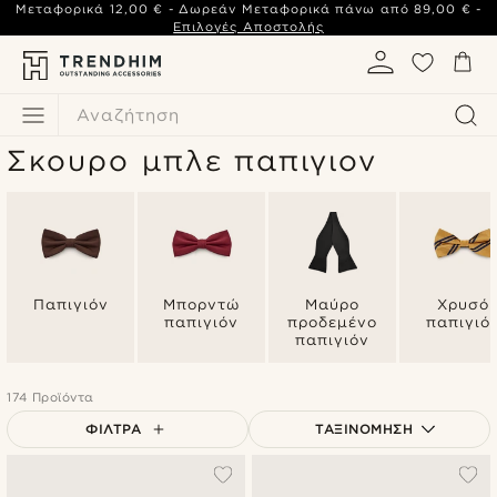
Μεταφορικά
12,00 €
- Δωρεάν Μεταφορικά πάνω από
89,00 €
-
Επιλογές Αποστολής
Αναζήτηση
Σκουρο μπλε παπιγιον
Παπιγιόν
Μπορντώ
Μαύρο
Χρυσό
παπιγιόν
προδεμένο
παπιγιό
παπιγιόν
174 Προϊόντα
ΦΊΛΤΡΑ
ΤΑΞΙΝΌΜΗΣΗ
Δημοφιλέστερα