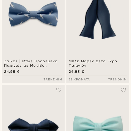
Zoikos | Μπλε Προδεμένο
Μπλε Μαρέν Δετό Γκρο
Παπιγιόν με Μοτίβο
Παπιγιόν
Καρχαρίες
24,95 €
24,95 €
TRENDHIM
23 ΧΡΏΜΑΤΑ
TRENDHIM