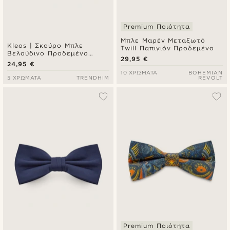
Premium Ποιότητα
Μπλε Μαρέν Μεταξωτό
Kleos | Σκούρο Μπλε
Twill Παπιγιόν Προδεμένο
Βελούδινο Προδεμένο
29,95 €
Παπιγιόν Droopy
24,95 €
10 ΧΡΏΜΑΤΑ
BOHEMIAN
5 ΧΡΏΜΑΤΑ
TRENDHIM
REVOLT
Premium Ποιότητα