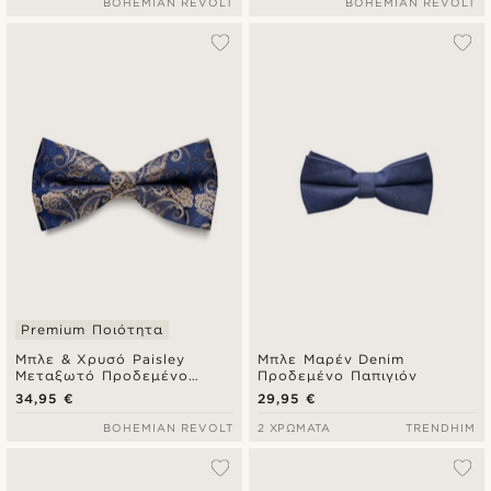
BOHEMIAN REVOLT
BOHEMIAN REVOLT
Premium Ποιότητα
Μπλε & Χρυσό Paisley
Μπλε Μαρέν Denim
Μεταξωτό Προδεμένο
Προδεμένο Παπιγιόν
Παπιγιόν
34,95 €
29,95 €
BOHEMIAN REVOLT
2 ΧΡΏΜΑΤΑ
TRENDHIM