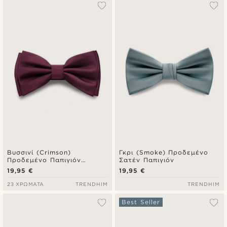
Βυσσινί (Crimson)
Γκρι (Smoke) Προδεμένο
Προδεμένο Παπιγιόν
Σατέν Παπιγιόν
Ψαροκόκκαλο
19,95 €
19,95 €
23 ΧΡΏΜΑΤΑ
TRENDHIM
TRENDHIM
Best Seller