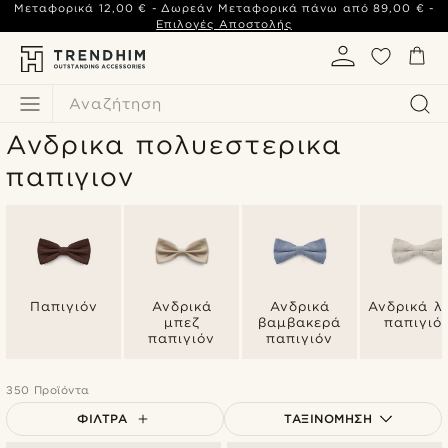
Μεταφορικά
12,00 €
- Δωρεάν Μεταφορικά πάνω από
89,00 €
-
Επιλογές Αποστολής
Αναζήτηση
Ανδρικα πολυεστερικα
παπιγιον
Παπιγιόν
Ανδρικά
Ανδρικά
Ανδρικά λ
μπεζ
βαμβακερά
παπιγιό
παπιγιόν
παπιγιόν
350 Προϊόντα
ΦΊΛΤΡΑ
ΤΑΞΙΝΌΜΗΣΗ