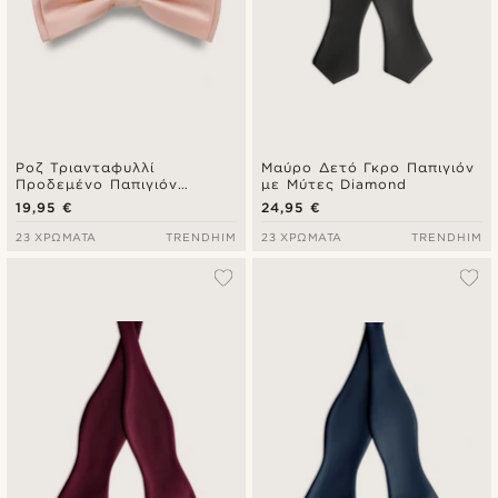
Ροζ Τριανταφυλλί
Μαύρο Δετό Γκρο Παπιγιόν
Προδεμένο Παπιγιόν
με Μύτες Diamond
Ψαροκόκκαλο
19,95 €
24,95 €
23 ΧΡΏΜΑΤΑ
TRENDHIM
23 ΧΡΏΜΑΤΑ
TRENDHIM