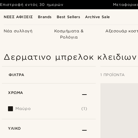
Επιστροφή εντός 30 ημερών
Μεταφορικ
ΝΕΕΣ ΑΦΙΞΕΙΣ
Brands
Best Sellers
Archive Sale
Νέα συλλογή
Κοσμήματα &
Αξεσουάρ κοσ
Ρολόγια
Δερματινο μπρελοκ κλειδιων
ΦΊΛΤΡΑ
1 ΠΡΟΪΌΝΤΑ
ΧΡΏΜΑ
Μαύρο
(1)
ΥΛΙΚΌ