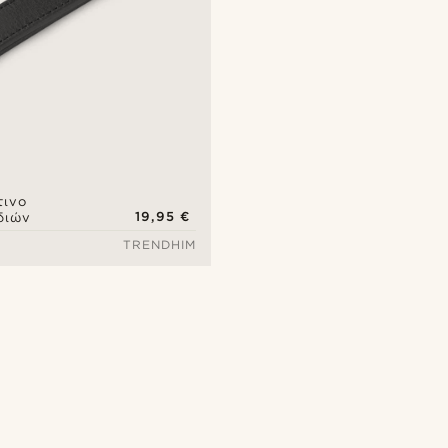
ινο
19,95 €
διών
TRENDHIM