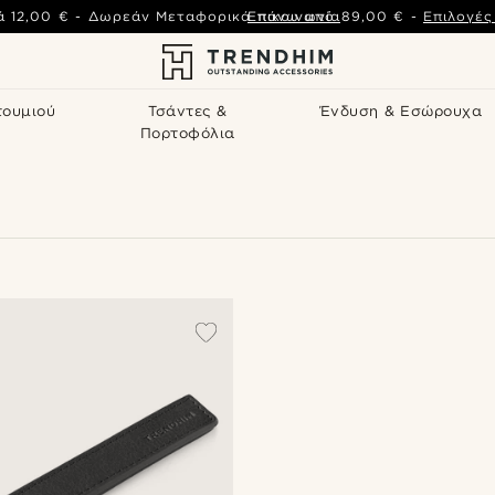
ά
12,00 €
-
Δωρεάν Μεταφορικά πάνω από
Επικοινωνία
89,00 €
-
Επιλογέ
τουμιού
Τσάντες &
Ένδυση & Εσώρουχα
Πορτοφόλια