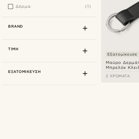
Δέρμα
(1)
BRAND
ΤΙΜΉ
Εξατομίκευσε
Μαύρο Δερμάτ
Μπρελόκ Κλει
ΕΞΑΤΟΜΊΚΕΥΣΗ
2 ΧΡΏΜΑΤΑ
Trendhim
(1)