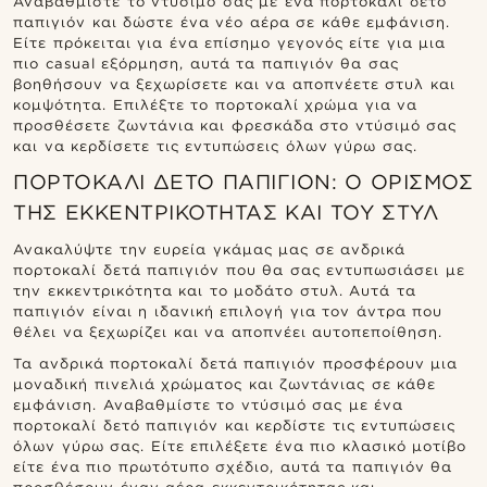
Αναβαθμίστε το ντύσιμό σας με ένα πορτοκαλί δετό
παπιγιόν και δώστε ένα νέο αέρα σε κάθε εμφάνιση.
Είτε πρόκειται για ένα επίσημο γεγονός είτε για μια
πιο casual εξόρμηση, αυτά τα παπιγιόν θα σας
βοηθήσουν να ξεχωρίσετε και να αποπνέετε στυλ και
κομψότητα. Επιλέξτε το πορτοκαλί χρώμα για να
προσθέσετε ζωντάνια και φρεσκάδα στο ντύσιμό σας
και να κερδίσετε τις εντυπώσεις όλων γύρω σας.
ΠΟΡΤΟΚΑΛΊ ΔΕΤΌ ΠΑΠΙΓΙΌΝ: Ο ΟΡΙΣΜΌΣ
ΤΗΣ ΕΚΚΕΝΤΡΙΚΌΤΗΤΑΣ ΚΑΙ ΤΟΥ ΣΤΥΛ
Ανακαλύψτε την ευρεία γκάμας μας σε ανδρικά
πορτοκαλί δετά παπιγιόν που θα σας εντυπωσιάσει με
την εκκεντρικότητα και το μοδάτο στυλ. Αυτά τα
παπιγιόν είναι η ιδανική επιλογή για τον άντρα που
θέλει να ξεχωρίζει και να αποπνέει αυτοπεποίθηση.
Τα ανδρικά πορτοκαλί δετά παπιγιόν προσφέρουν μια
μοναδική πινελιά χρώματος και ζωντάνιας σε κάθε
εμφάνιση. Αναβαθμίστε το ντύσιμό σας με ένα
πορτοκαλί δετό παπιγιόν και κερδίστε τις εντυπώσεις
όλων γύρω σας. Είτε επιλέξετε ένα πιο κλασικό μοτίβο
είτε ένα πιο πρωτότυπο σχέδιο, αυτά τα παπιγιόν θα