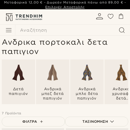
Μεταφορικά
12,00 €
- Δωρεάν Μεταφορικά πάνω από
89,00 €
-
Επιλογές Αποστολής
Αναζήτηση
Ανδρικα πορτοκαλι δετα
παπιγιον
Δετά
Ανδρικά
Ανδρικά
Ανδρικά
παπιγιόν
μπεζ δετά
μπλε δέτα
χρυσαφ
παπιγιόν
παπιγιόν
δετά
παπιγιό
7 Προϊόντα
ΦΊΛΤΡΑ
ΤΑΞΙΝΌΜΗΣΗ