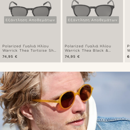
Εξάντληση Αποθεμάτων
Εξάντληση Αποθεμάτων
Polarized Γυαλιά Ηλίου
Polarized Γυαλιά Ηλίου
P
Warrick Thea Tortoise Shell
Warrick Thea Black &
W
& Green
Green
B
74,95 €
74,95 €
6