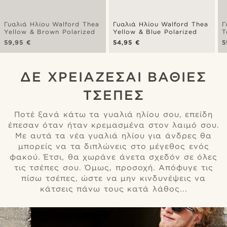
Γυαλιά Ηλίου Walford Thea
Γυαλιά Ηλίου Walford Thea
Γ
Yellow & Brown Polarized
Yellow & Blue Polarized
T
P
59,95 €
54,95 €
5
ΔΕ ΧΡΕΙΆΖΕΣΑΙ ΒΑΘΙΈΣ
ΤΣΈΠΕΣ
Ποτέ ξανά κάτω τα γυαλιά ηλίου σου, επείδη
έπεσαν όταν ήταν κρεμασμένα στον λαιμό σου.
Με αυτά τα νέα γυαλιά ηλίου για άνδρες θα
μπορείς να τα διπλώνεις στο μέγεθος ενός
φακού. Έτσι, θα χωράνε άνετα σχεδόν σε όλες
τις τσέπες σου. Όμως, προσοχή. Απόφυγε τις
πίσω τσέπες, ώστε να μην κινδυνέψεις να
κάτσεις πάνω τους κατά λάθος...