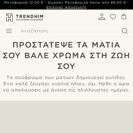
Μεταφορικά
12,00 €
- Δωρεάν Μεταφορικά πάνω από
89,00 €
-
Επιλογές Αποστολής
Αναζήτηση
ΠΡΟΣΤΆΤΕΨΕ ΤΑ ΜΆΤΙΑ
ΣΟΥ ΒΆΛΕ ΧΡΏΜΑ ΣΤΗ ΖΩΉ
ΣΟΥ
Tο σούφρωμα των ματιών δημιουργεί ρυτίδες.
Ένα καλό ζευγάρι γυαλιά ηλίου, όχι. Ήρθε η ώρα
να απολαύσεις με άνεση τις ηλιόλουστες ημέρες.