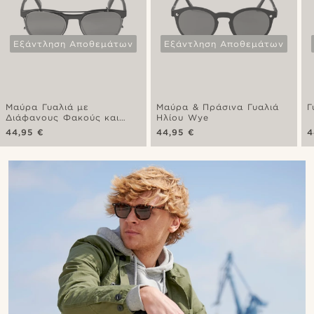
Εξάντληση Αποθεμάτων
Εξάντληση Αποθεμάτων
Μαύρα Γυαλιά με
Μαύρα & Πράσινα Γυαλιά
Γ
Διάφανους Φακούς και
Ηλίου Wye
Clip-On Φακούς Ηλίου
44,95 €
44,95 €
4
Walther