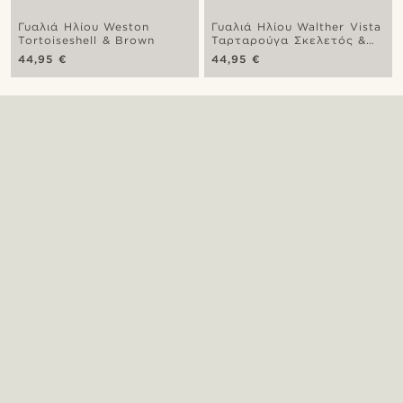
Γυαλιά Ηλίου Weston
Γυαλιά Ηλίου Walther Vista
Tortoiseshell & Brown
Ταρταρούγα Σκελετός &
Clip-On Φακοί
44,95 €
44,95 €