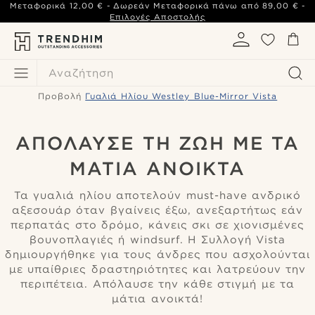
Μεταφορικά
12,00 €
- Δωρεάν Μεταφορικά πάνω από
89,00 €
-
Επιλογές Αποστολής
Αναζήτηση
Προβολή
Γυαλιά Ηλίου Westley Blue-Mirror Vista
ΑΠΌΛΑΥΣΕ ΤΗ ΖΩΉ ΜΕ ΤΑ
ΜΆΤΙΑ ΑΝΟΙΚΤΆ
Τα γυαλιά ηλίου αποτελούν must-have ανδρικό
αξεσουάρ όταν βγαίνεις έξω, ανεξαρτήτως εάν
περπατάς στο δρόμο, κάνεις σκι σε χιονισμένες
βουνοπλαγιές ή windsurf. Η Συλλογή Vista
δημιουργήθηκε για τους άνδρες που ασχολούνται
με υπαίθριες δραστηριότητες και λατρεύουν την
περιπέτεια. Απόλαυσε την κάθε στιγμή με τα
μάτια ανοικτά!