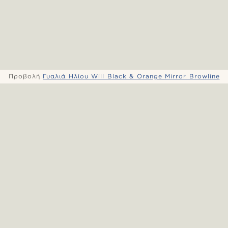
Προβολή
Γυαλιά Ηλίου Will Black & Orange Mirror Browline