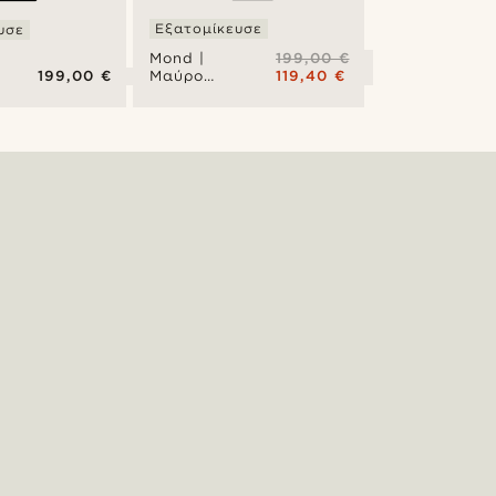
Εξατομίκευσε
υσε
199,00 €
Mond |
199,00 €
119,40 €
Μαύρο
Ανοξείδωτο
ο
Ατσάλινο
Ρολόι
Meteorite