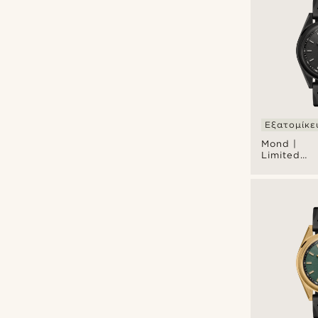
Εξατομίκε
Mond |
Limited
Edition
Μαύρο
Ανοξείδωτ
Ατσάλινο
Ρολόι
Meteorite