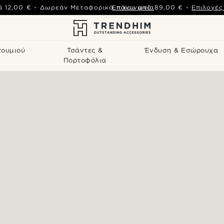
ά
12,00 €
-
Δωρεάν Μεταφορικά πάνω από
Επικοινωνία
89,00 €
-
Επιλογέ
τουμιού
Τσάντες &
Ένδυση & Εσώρουχα
Πορτοφόλια