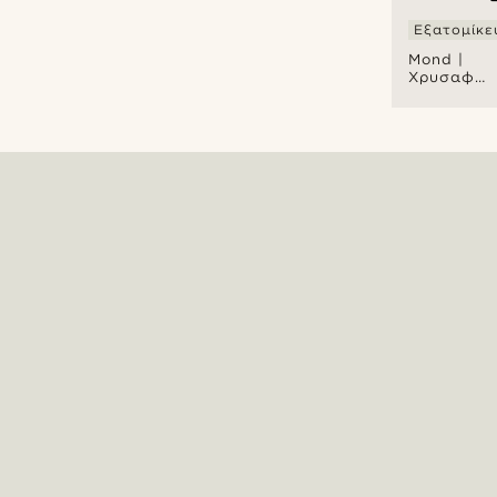
Εξατομίκε
Mond |
Χρυσαφί
Ανοξείδωτ
Ατσάλινο
Ρολόι με
Πράσινο
Καντράν
Meteorite