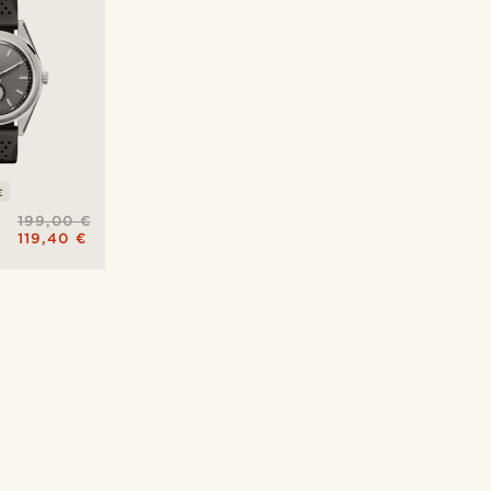
ε
199,00 €
119,40 €