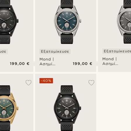
Εξατομίκευσ
υσε
Εξατομίκευσε
Mond |
Mond |
199,00 €
199,00 €
Ασημί
Ασημί
Ανοξείδωτο
Ανοξείδωτο
Ατσάλινο
Ατσάλινο
Ρολόι με
ο
Ρολόι με
-40%
Γκρι
Μπλε
Καντράν
Καντράν
Meteorite
Meteorite