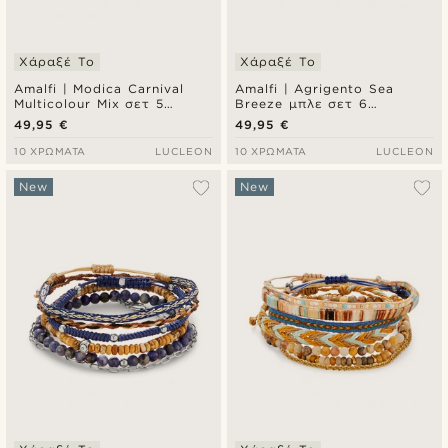
Χάραξέ Το
Χάραξέ Το
Amalfi | Modica Carnival
Amalfi | Agrigento Sea
Multicolour Mix σετ 5
Breeze μπλε σετ 6
βραχιολιών
βραχιολιών
49,95 €
49,95 €
10 ΧΡΏΜΑΤΑ
LUCLEON
10 ΧΡΏΜΑΤΑ
LUCLEON
New
New