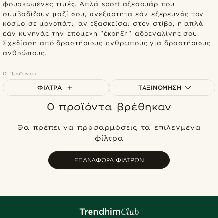
φουσκωμένες τιμές. Απλά sport αξεσουάρ που
συμβαδίζουν μαζί σου, ανεξάρτητα εάν εξερευνάς τον
κόσμο σε μονοπάτι, αν εξασκείσαι στον στίβο, ή απλά
εάν κυνηγάς την επόμενη "έκρηξη" αδρεναλίνης σου.
Σχεδίαση από δραστήριους ανθρώπους για δραστήριους
ανθρώπους.
0 Προϊόντα
ΦΊΛΤΡΑ
ΤΑΞΙΝΌΜΗΣΗ
0 προϊόντα βρέθηκαν
Δημοφιλέστερα
Πιο καινούρια
Θα πρέπει να προσαρμόσεις τα επιλεγμένα
Φθηνότερα
φίλτρα
Ακριβότερα
ΕΠΑΝΑΦΟΡΆ ΦΊΛΤΡΩΝ