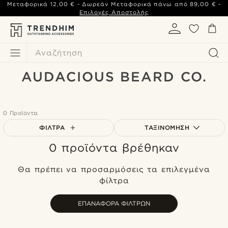
Μεταφορικά
12,00 €
- Δωρεάν Μεταφορικά πάνω από
89,00 €
-
Επιλογές Αποστολής
Αναζήτηση
AUDACIOUS BEARD CO.
0 Προϊόντα
ΦΊΛΤΡΑ
ΤΑΞΙΝΌΜΗΣΗ
0 προϊόντα βρέθηκαν
Δημοφιλέστερα
Πιο καινούρια
Θα πρέπει να προσαρμόσεις τα επιλεγμένα
Φθηνότερα
φίλτρα
Ακριβότερα
ΕΠΑΝΑΦΟΡΆ ΦΊΛΤΡΩΝ