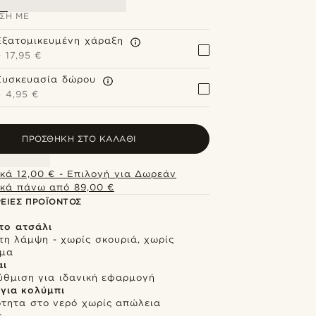
ΣΗ ΜΕ
Εξατομικευμένη χάραξη
+
17,95 €
Συσκευασία δώρου
+
4,95 €
ΠΡΟΣΘΉΚΗ ΣΤΟ ΚΑΛΆΘΙ
κά 12,00 € - Επιλογή για Δωρεάν
κά πάνω από 89,00 €
ΕΙΕΣ ΠΡΟΪΌΝΤΟΣ
το ατσάλι
τη λάμψη - χωρίς σκουριά, χωρίς
σμα
αι
ύθμιση για ιδανική εφαρμογή
για κολύμπι
ότητα στο νερό χωρίς απώλεια
ς