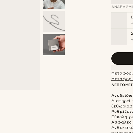
ΑΝΑΒΆΘΜΙ
Μεταφορι
Μεταφορι
ΛΕΠΤΟΜΈΡ
Ανοξείδω
Διατηρεί 
ξεθώρια
Ρυθμίζετ
Εύκολη ρ
Ασφαλές 
Ανθεκτικ
ποιότητα