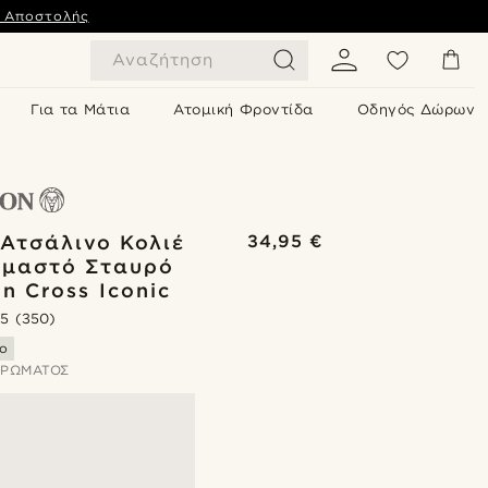
ς Αποστολής
Αναζήτηση
Για τα Μάτια
Ατομική Φροντίδα
Οδηγός Δώρων
Ατσάλινο Κολιέ
34,95 €
εμαστό Σταυρό
n Cross Iconic
.5
(350)
ο
ΧΡΏΜΑΤΟΣ