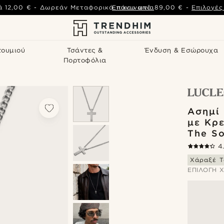
ά
12,00 €
-
Δωρεάν Μεταφορικά πάνω από
Επικοινωνία
89,00 €
-
Επιλογέ
τουμιού
Τσάντες &
Ένδυση & Εσώρουχα
Πορτοφόλια
Ασημί 
με Κρ
The So
4
Χάραξέ Τ
ΕΠΙΛΟΓΉ 