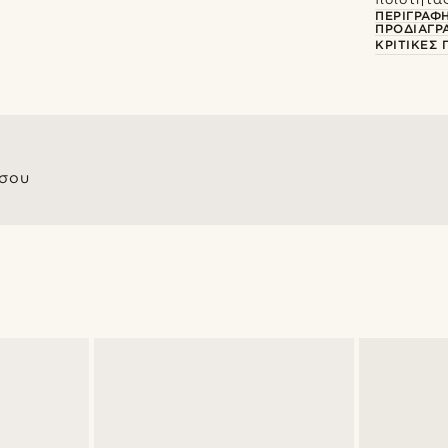
ΠΕΡΙΓΡΑΦ
ΠΡΟΔΙΑΓΡ
ΚΡΙΤΙΚΈΣ
 σου
@gianlucca_franco11