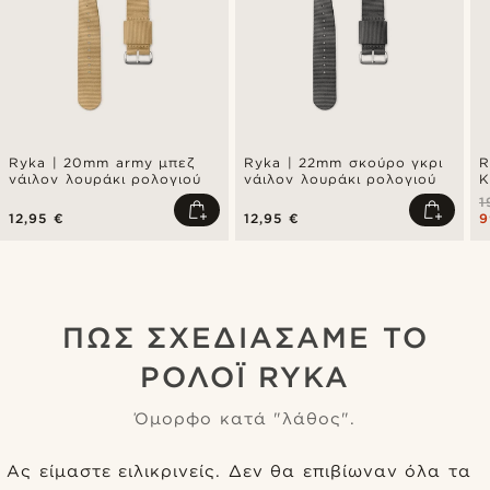
Ryka | 20mm army μπεζ
Ryka | 22mm σκούρο γκρι
R
νάιλον λουράκι ρολογιού
νάιλον λουράκι ρολογιού
Κ
Κ
1
12,95 €
12,95 €
9
ΠΏΣ ΣΧΕΔΙΆΣΑΜΕ ΤΟ
ΡΟΛΌΙ RYKA
Όμορφο κατά "λάθος".
Ας είμαστε ειλικρινείς. Δεν θα επιβίωναν όλα τα