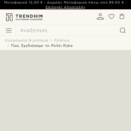
Μεταφορικά
12,00 €
- Δωρεάν Μεταφορικά πάνω από
89,00 €
-
Επιλογές Αποστολής
Αναζήτηση
Κοσμήματα & ρολόγια
Ρολόγια
Πώς Σχεδιάσαμε το Ρολόι Ryka