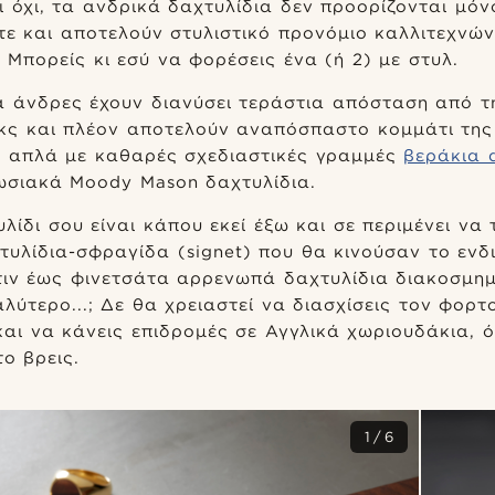
ι όχι, τα ανδρικά δαχτυλίδια δεν προορίζονται μόν
τε και αποτελούν στυλιστικό προνόμιο καλλιτεχνών
 Μπορείς κι εσύ να φορέσεις ένα (ή 2) με στυλ.
ια άνδρες έχουν διανύσει τεράστια απόσταση από 
γκς και πλέον αποτελούν αναπόσπαστο κομμάτι της
α απλά με καθαρές σχεδιαστικές γραμμές
βεράκια 
πωσιακά Moody Mason δαχτυλίδια.
λίδι σου είναι κάπου εκεί έξω και σε περιμένει να
τυλίδια-σφραγίδα (signet) που θα κινούσαν το εν
τιν έως φινετσάτα αρρενωπά δαχτυλίδια διακοσμη
αλύτερο...; Δε θα χρειαστεί να διασχίσεις τον φορ
και να κάνεις επιδρομές σε Αγγλικά χωριουδάκια, 
το βρεις.
1/6