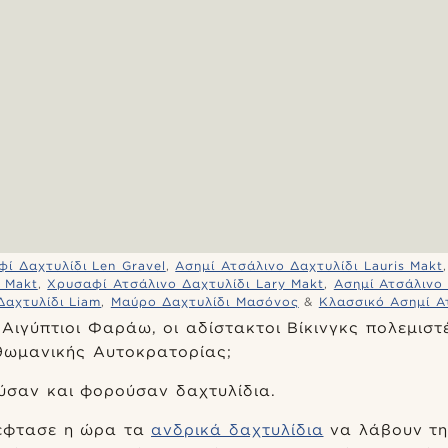
ί Δαχτυλίδι Len Gravel
,
Ασημί Ατσάλινο Δαχτυλίδι Lauris Makt
y Makt
,
Χρυσαφί Ατσάλινο Δαχτυλίδι Lary Makt
,
Ασημί Ατσάλινο 
αχτυλίδι Liam
,
Μαύρο Δαχτυλίδι Μασόνος
&
Κλασσικό Ασημί Α
 Αιγύπτιοι Φαράω, οι αδίστακτοι Βίκινγκς πολεμιστέ
θωμανικής Αυτοκρατορίας;
ύσαν και φορούσαν δαχτυλίδια.
έφτασε η ώρα τα
ανδρικά δαχτυλίδια
να λάβουν τη