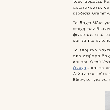
τους αρμόζει. Κα
αριστοκράτες ού
κερδίσει Grammy.
Τα δαχτυλίδια γ
εποχή των Βίκιν
φινέτσας, από τ
και τα πιο εντυ
Το επόμενο δαχτυ
από στιβαρά δαχ
και του Θεού Όν
Όνυχα
… και το κ
Ατλαντικό, ούτε 
Βίκινγκς, για να 