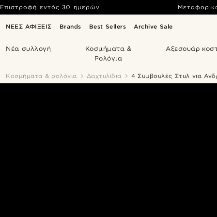
Επιστροφή εντός 30 ημερών
Μεταφορικ
ΝΕΕΣ ΑΦΙΞΕΙΣ
Brands
Best Sellers
Archive Sale
Νέα συλλογή
Κοσμήματα &
Αξεσουάρ κοσ
Ρολόγια
Κοσμήματα & ρολόγια
Δαχτυλίδια
4 Συμβουλές Στυλ για Ανδ