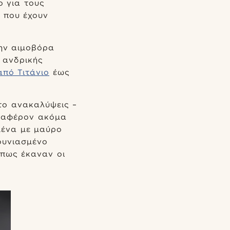
ο για τους
 που έχουν
την αιμοβόρα
 ανδρικής
από Τιτάνιο
έως
 το ανακαλύψεις –
διαφέρον ακόμα
μένα με μαύρο
τουνιασμένο
όπως έκαναν οι
2/6