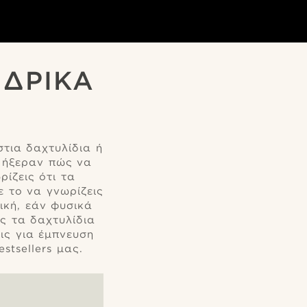
ΝΔΡΙΚΆ
στια δαχτυλίδια ή
 ήξεραν πώς να
ίζεις ότι τα
ε το να γνωρίζεις
ική, εάν φυσικά
ς τα δαχτυλίδια
ις για έμπνευση
stsellers μας.