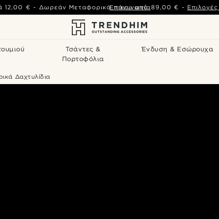
ά
12,00 €
-
Δωρεάν Μεταφορικά πάνω από
Επικοινωνία
89,00 €
-
Επιλογέ
τουμιού
Τσάντες &
Ένδυση & Εσώρουχα
Πορτοφόλια
ρικά Δαχτυλίδια