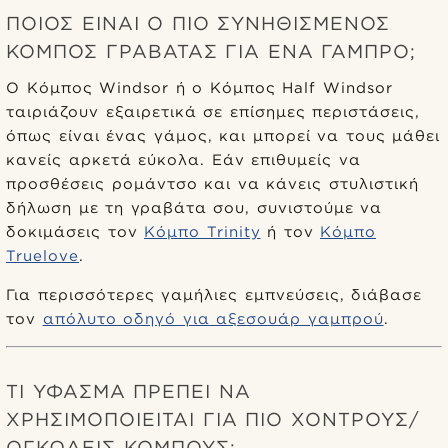
ΠΟΙΟΣ ΕΊΝΑΙ Ο ΠΙΟ ΣΥΝΗΘΙΣΜΈΝΟΣ
ΚΌΜΠΟΣ ΓΡΑΒΆΤΑΣ ΓΙΑ ΈΝΑ ΓΑΜΠΡΌ;
Ο Κόμπος Windsor ή ο Κόμπος Half Windsor
ταιριάζουν εξαιρετικά σε επίσημες περιστάσεις,
όπως είναι ένας γάμος, και μπορεί να τους μάθει
κανείς αρκετά εύκολα. Εάν επιθυμείς να
προσθέσεις ρομάντσο και να κάνεις στυλιστική
δήλωση με τη γραβάτα σου, συνιστούμε να
δοκιμάσεις τον
Κόμπο Trinity
ή τον
Κόμπο
Truelove
.
Για περισσότερες γαμήλιες εμπνεύσεις, διάβασε
τον
απόλυτο οδηγό για αξεσουάρ γαμπρού
.
ΤΙ ΎΦΑΣΜΑ ΠΡΈΠΕΙ ΝΑ
ΧΡΗΣΙΜΟΠΟΙΕΊΤΑΙ ΓΙΑ ΠΙΟ ΧΟΝΤΡΟΎΣ/
ΟΓΚΏΔΕΙΣ ΚΌΜΠΟΥΣ;