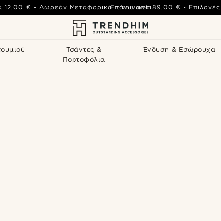
ά
12,00 €
-
Δωρεάν Μεταφορικά πάνω από
Επικοινωνία
89,00 €
-
Επιλογέ
τουμιού
Τσάντες &
Ένδυση & Εσώρουχα
Πορτοφόλια