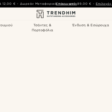
ά
12,00 €
-
Δωρεάν Μεταφορικά πάνω από
Επικοινωνία
89,00 €
-
Επιλογέ
τουμιού
Τσάντες &
Ένδυση & Εσώρουχα
Πορτοφόλια