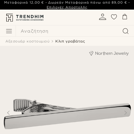
Μεταφορικά
12,00 €
- Δωρεάν Μεταφορικά πάνω από
89,00 €
-
Επιλογές Αποστολής
Αναζήτηση
Αξεσουάρ κοστουμιού
Κλιπ γραβάτας