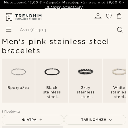
Μεταφορικά
12,00 €
- Δωρεάν Μεταφορικά πάνω από
89,00 €
-
Επιλογές Αποστολής
Αναζήτηση
Men's pink stainless steel
bracelets
Βραχιόλια
Black
Grey
White
stainless
stainless
stainles
steel
steel
steel
bracelets
bracelets
bracelet
1 Προϊόντα
ΦΊΛΤΡΑ
ΤΑΞΙΝΌΜΗΣΗ