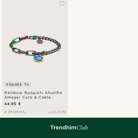
Δημοφιλέστερα
Πιο καινούρια
Φθηνότερα
Ακριβότερα
Χάραξέ Το
Rainbow Βραχιόλι Αλυσίδα
Amager Curb & Cable
Clarke με Κρεμαστό Smiley
44,95 €
4 ΧΡΏΜΑΤΑ
LUCLEON