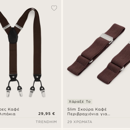
Χάραξέ Το
ρες Καφέ
Slim Σκούρα Καφέ
29,95 €
λιπάκια
Περιβραχιόνια για
Πουκάμισο
TRENDHIM
29 ΧΡΏΜΑΤΑ