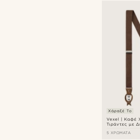
Χάραξέ Το
Vexel | Καφέ 
Τιράντες με 
Μοτίβο
5 ΧΡΏΜΑΤΑ