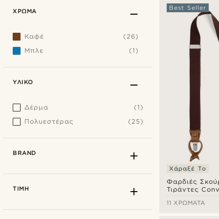
Best Seller
ΧΡΏΜΑ
Καφέ
(26)
Μπλε
(1)
ΥΛΙΚΌ
Δέρμα
(1)
Πολυεστέρας
(25)
BRAND
Χάραξέ Το
Φαρδιές Σκού
ΤΙΜΉ
Τιράντες Conv
11 ΧΡΏΜΑΤΑ