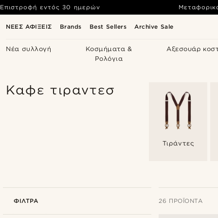
Επιστροφή εντός 30 ημερών
Μεταφορικ
ΝΕΕΣ ΑΦΙΞΕΙΣ
Brands
Best Sellers
Archive Sale
Νέα συλλογή
Κοσμήματα &
Αξεσουάρ κοσ
Ρολόγια
Καφε τιραντεσ
Τιράντες
ΦΊΛΤΡΑ
26 ΠΡΟΪΌΝΤΑ