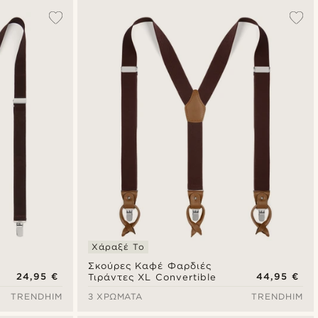
Χάραξέ Το
Σκούρες Καφέ Φαρδιές
24,95 €
44,95 €
Τιράντες XL Convertible
TRENDHIM
3 ΧΡΏΜΑΤΑ
TRENDHIM