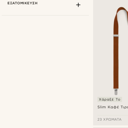
ΕΞΑΤΟΜΊΚΕΥΣΗ
Trendhim
(26)
Χάραξέ Το
Τύποι εξατομίκευσης
Slim Καφέ Τιρ
Χάραξη
(21)
23 ΧΡΏΜΑΤΑ