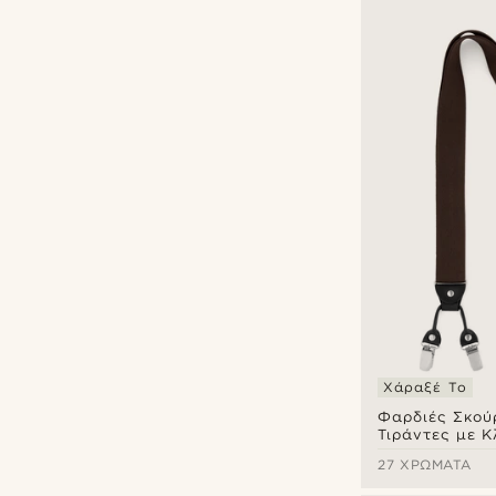
Χάραξέ Το
Φαρδιές Σκού
Τιράντες με Κ
27 ΧΡΏΜΑΤΑ