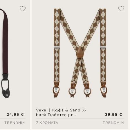
Vexel | Καφέ & Sand X-
24,95 €
39,95 €
back Τιράντες με
Διαμαντέ Μοτίβο
TRENDHIM
7 ΧΡΏΜΑΤΑ
TRENDHIM