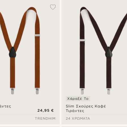
Χάραξέ Το
άντες
Slim Σκούρες Καφέ
24,95 €
Τιράντες
TRENDHIM
24 ΧΡΏΜΑΤΑ