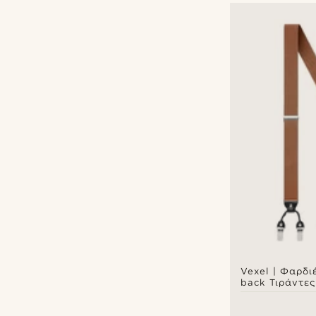
Vexel | Φαρδι
back Τιράντες