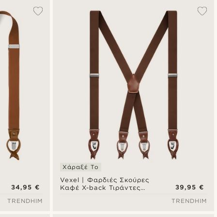
Δημοφιλέστερα
Πιο καινούρια
Φθηνότερα
Ακριβότερα
Χάραξέ Το
Vexel | Φαρδιές Σκούρες
34,95 €
39,95 €
Καφέ X-back Τιράντες
Convertible
TRENDHIM
TRENDHIM