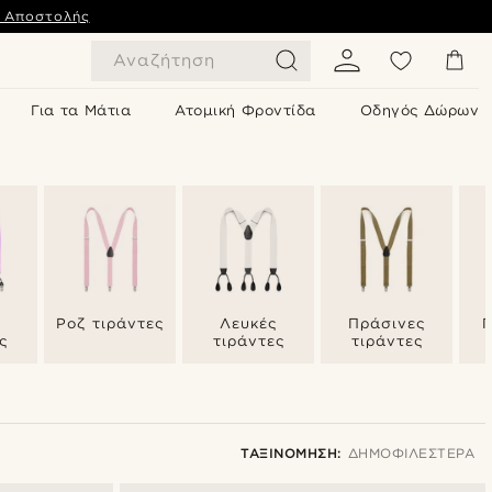
ς Αποστολής
Αναζήτηση
Για τα Μάτια
Ατομική Φροντίδα
Οδηγός Δώρων
Ροζ τιράντες
Λευκές
Πράσινες
Π
ς
τιράντες
τιράντες
ΤΑΞΙΝΌΜΗΣΗ:
ΔΗΜΟΦΙΛΈΣΤΕΡΑ