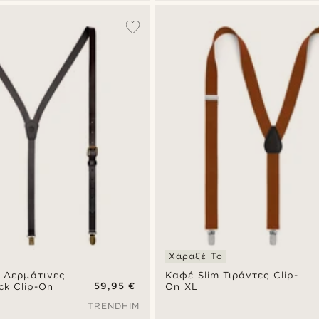
Χάραξέ Το
 Δερμάτινες
Καφέ Slim Τιράντες Clip-
59,95 €
ck Clip-On
On XL
TRENDHIM