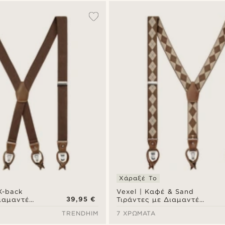
Χάραξέ Το
X-back
Vexel | Καφέ & Sand
39,95 €
Διαμαντέ
Τιράντες με Διαμαντέ
Μοτίβο
TRENDHIM
7 ΧΡΏΜΑΤΑ