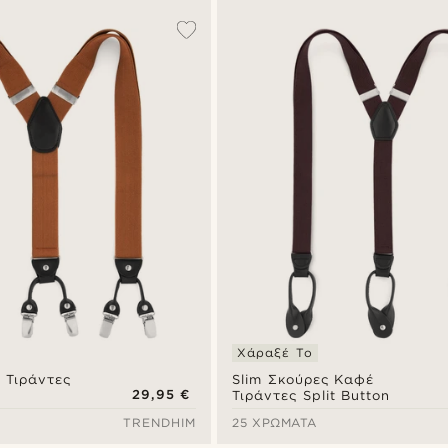
Χάραξέ Το
 Τιράντες
Slim Σκούρες Καφέ
29,95 €
Τιράντες Split Button
TRENDHIM
25 ΧΡΏΜΑΤΑ