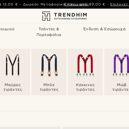
ά
12,00 €
-
Δωρεάν Μεταφορικά πάνω από
Επικοινωνία
89,00 €
-
Επιλογέ
τουμιού
Τσάντες &
Ένδυση & Εσώρουχα
Πορτοφόλια
Μαύρες
Μπλε
Κόκκινες
Μώβ
τιράντες
τιράντες
τιράντες
τιράντε