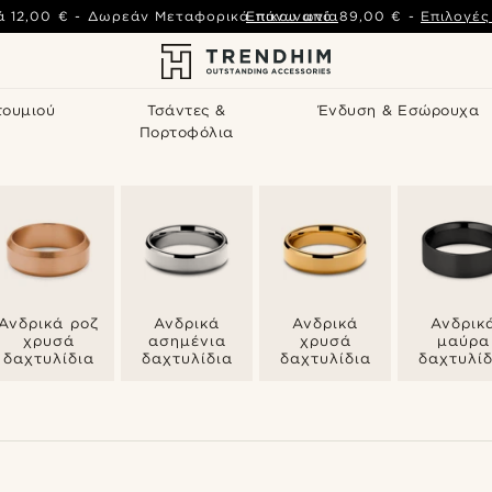
ά
12,00 €
-
Δωρεάν Μεταφορικά πάνω από
Επικοινωνία
89,00 €
-
Επιλογέ
τουμιού
Τσάντες &
Ένδυση & Εσώρουχα
Πορτοφόλια
Ανδρικά ροζ
Ανδρικά
Ανδρικά
Ανδρικ
χρυσά
ασημένια
χρυσά
μαύρα
δαχτυλίδια
δαχτυλίδια
δαχτυλίδια
δαχτυλίδ