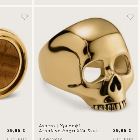
Aspero | Χρυσαφί
39,95 €
39,95 €
Ατσάλινο Δαχτυλίδι Skull
Signet
LUCLEON
3 ΧΡΏΜΑΤΑ
LUCLEON