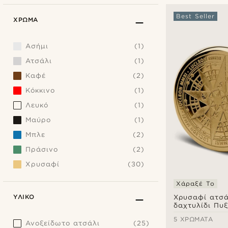
Best Seller
ΧΡΏΜΑ
Ασήμι
(1)
Ατσάλι
(1)
Καφέ
(2)
Κόκκινο
(1)
Λευκό
(1)
Μαύρο
(1)
Μπλε
(2)
Πράσινο
(2)
Χρυσαφί
(30)
Χάραξέ Το
ΥΛΙΚΌ
Χρυσαφί ατσά
δαχτυλίδι Πυ
χειρουργικό α
5 ΧΡΏΜΑΤΑ
Ανοξείδωτο ατσάλι
(25)