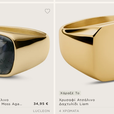
Χάραξέ Το
λινο
Χρυσαφί Ατσάλινο
34,95 €
n Moss Agate
Δαχτυλίδι Liam
LUCLEON
4 ΧΡΏΜΑΤΑ