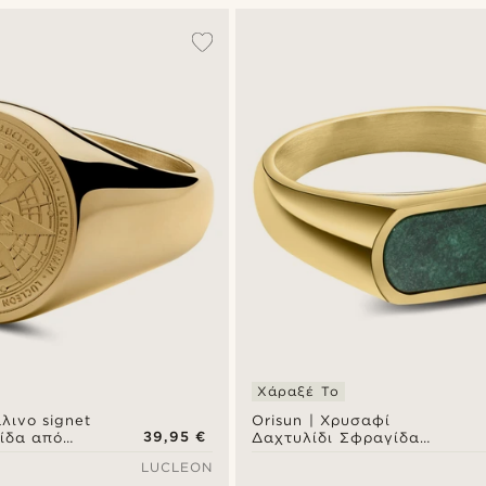
Χάραξέ Το
λινο signet
Orisun | Χρυσαφί
39,95 €
ξίδα από
Δαχτυλίδι Σφραγίδα
τσάλι
Signet Αφρικανικός
LUCLEON
Νεφρίτης