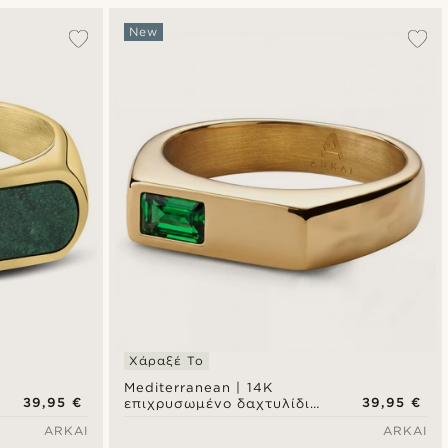
Δημοφιλέστερα
New
Πιο καινούρια
Φθηνότερα
Ακριβότερα
Χάραξέ Το
Mediterranean | 14K
39,95 €
39,95 €
επιχρυσωμένο δαχτυλίδι
signet με ζιρκόνια
ARKAI
ARKAI
σμαραγδί πράσινο