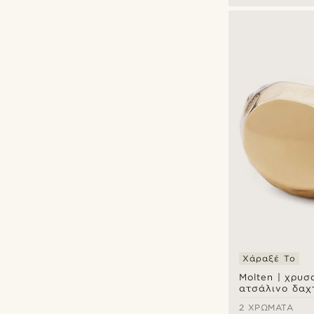
Χάραξέ Το
Molten | χρυσ
ατσάλινο δαχ
signet
2 ΧΡΏΜΑΤΑ