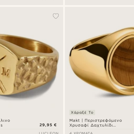
Χάραξέ Το
λινο
Makt | Περιστρεφόμενο
29,95 €
us
Χρυσαφί Δαχτυλίδι
Σφραγίδα Tiger's Eye
LUCLEON
4 ΧΡΏΜΑΤΑ