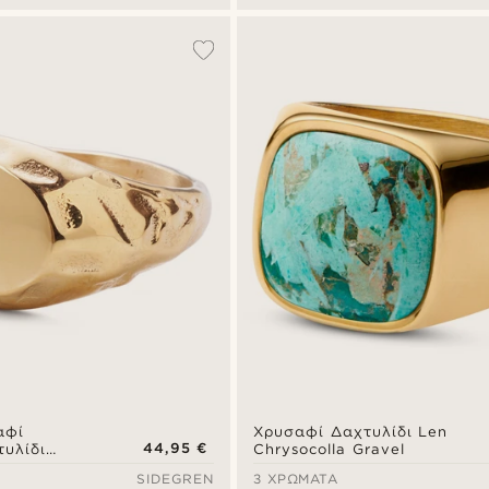
αφί
Χρυσαφί Δαχτυλίδι Len
44,95 €
τυλίδι
Chrysocolla Gravel
SIDEGREN
3 ΧΡΏΜΑΤΑ