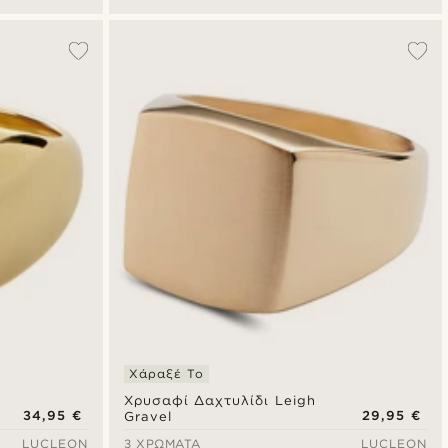
Χάραξέ Το
Χρυσαφί Δαχτυλίδι Leigh
34,95 €
29,95 €
Gravel
LUCLEON
3 ΧΡΏΜΑΤΑ
LUCLEON