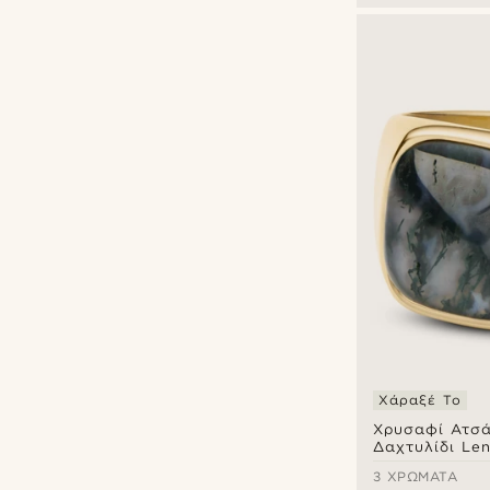
Arkai
(6)
Lucleon
(21)
Seizmont
(2)
Sidegren
(1)
Τύποι εξατομίκευσης
Χάραξη
(28)
Χάραξέ Το
Χρυσαφί Ατσά
Δαχτυλίδι Le
Gravel
3 ΧΡΏΜΑΤΑ