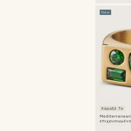
New
Χάραξέ Το
Mediterranean
επιχρυσωμένο
signet με trio
σμαραγδί πρά