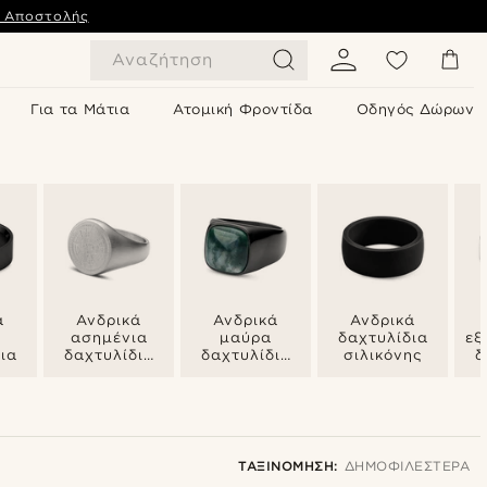
ς Αποστολής
Αναζήτηση
Για τα Μάτια
Ατομική Φροντίδα
Οδηγός Δώρων
ά
Ανδρικά
Ανδρικά
Ανδρικά
ασημένια
μαύρα
δαχτυλίδια
εξ
ια
δαχτυλίδια
δαχτυλίδια
σιλικόνης
δ
σφραγίδα
σφραγίδα
ΤΑΞΙΝΌΜΗΣΗ:
ΔΗΜΟΦΙΛΈΣΤΕΡΑ