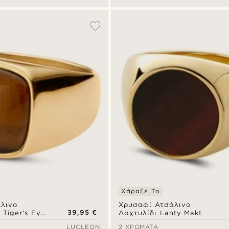
Χάραξέ Το
λινο
Χρυσαφί Ατσάλινο
39,95 €
 Tiger's Eye
Δαχτυλίδι Lanty Makt
LUCLEON
2 ΧΡΏΜΑΤΑ