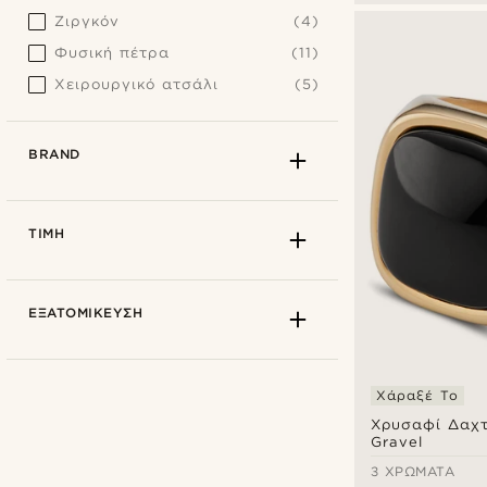
Ζιργκόν
(4)
Φυσική πέτρα
(11)
Χειρουργικό ατσάλι
(5)
BRAND
ΤΙΜΉ
ΕΞΑΤΟΜΊΚΕΥΣΗ
Χάραξέ Το
Χρυσαφί Δαχτ
Gravel
3 ΧΡΏΜΑΤΑ