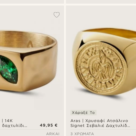
Χάραξέ Το
 | 14K
Aras | Χρυσαφί Ατσάλινο
49,95 €
 δαχτυλίδι
Signet Σεβαλιέ Δαχτυλίδι
 ζιρκόνια
Raven Penny για Μικρό
ARKAI
3 ΧΡΏΜΑΤΑ
σινο
Δάχτυλο