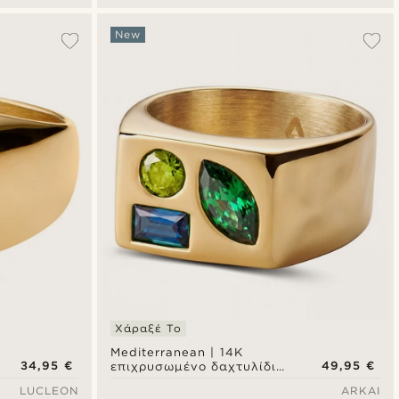
πράσινο
New
Χάραξέ Το
Mediterranean | 14K
34,95 €
49,95 €
επιχρυσωμένο δαχτυλίδι
signet με πολύχρωμη
LUCLEON
ARKAI
ζιρκόνια