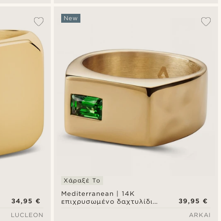
New
Χάραξέ Το
Mediterranean | 14K
34,95 €
39,95 €
επιχρυσωμένο δαχτυλίδι
signet με μπάρα
LUCLEON
ARKAI
ζιρκόνιας σμαραγδί