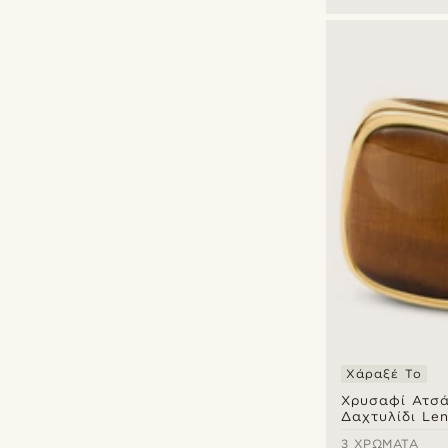
Χάραξέ Το
Χρυσαφί Ατσά
Δαχτυλίδι Len
Gravel
3 ΧΡΏΜΑΤΑ