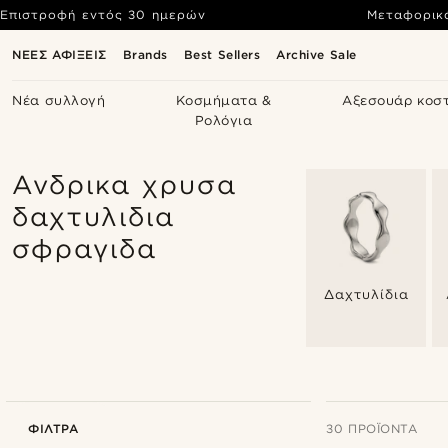
Επιστροφή εντός 30 ημερών
Μεταφορικ
ΝΕΕΣ ΑΦΙΞΕΙΣ
Brands
Best Sellers
Archive Sale
Νέα συλλογή
Κοσμήματα &
Αξεσουάρ κοσ
Ρολόγια
Ανδρικα χρυσα
δαχτυλιδια
σφραγιδα
Δαχτυλίδια
ΦΊΛΤΡΑ
30 ΠΡΟΪΌΝΤΑ