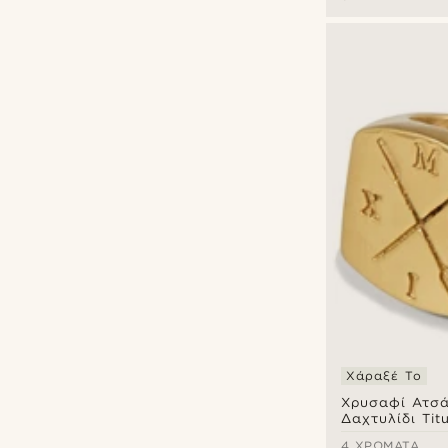
Χάραξέ Το
Χρυσαφί Ατσά
Δαχτυλίδι Tit
4 ΧΡΏΜΑΤΑ