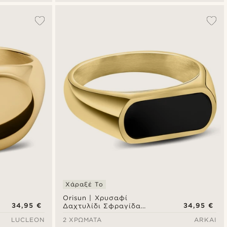
Χάραξέ Το
Orisun | Χρυσαφί
34,95 €
34,95 €
Δαχτυλίδι Σφραγίδα
Signet Μαύρος Όνυχας
LUCLEON
2 ΧΡΏΜΑΤΑ
ARKAI