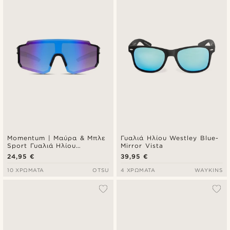
Πιο καινούρια
Φθηνότερα
Ακριβότερα
Momentum | Μαύρα & Μπλε
Γυαλιά Ηλίου Westley Blue-
Sport Γυαλιά Ηλίου
Mirror Vista
Wraparound
24,95 €
39,95 €
10 ΧΡΏΜΑΤΑ
OTSU
4 ΧΡΏΜΑΤΑ
WAYKINS