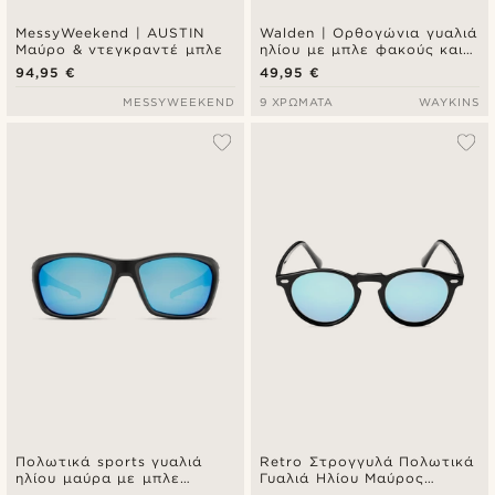
MessyWeekend | AUSTIN
Walden | Ορθογώνια γυαλιά
Μαύρο & ντεγκραντέ μπλε
ηλίου με μπλε φακούς και
μαύρο σκελετό
94,95 €
49,95 €
MESSYWEEKEND
9 ΧΡΏΜΑΤΑ
WAYKINS
Πολωτικά sports γυαλιά
Retro Στρογγυλά Πολωτικά
ηλίου μαύρα με μπλε
Γυαλιά Ηλίου Μαύρος
φακούς
Σκελετός & Μπλε Mirror