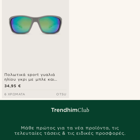
Πολωτικά sport γυαλιά
ηλίου γκρι με μπλε και
πράσινους φακούς
34,95 €
6 ΧΡΏΜΑΤΑ
OTSU
Μάθε πρώτος για τα νέα προϊόντα, τις
τελευταίες τάσεις & τις ειδικές προσφορές.