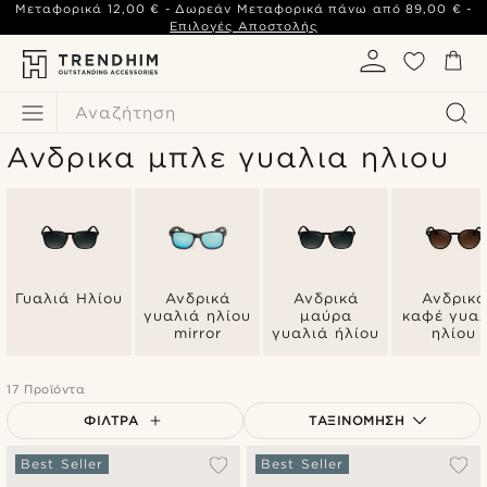
Μεταφορικά
12,00 €
- Δωρεάν Μεταφορικά πάνω από
89,00 €
-
Επιλογές Αποστολής
Αναζήτηση
Ανδρικα μπλε γυαλια ηλιου
Γυαλιά Ηλίου
Ανδρικά
Ανδρικά
Ανδρικά
γυαλιά ηλίου
μαύρα
καφέ γυαλ
mirror
γυαλιά ήλίου
ηλίου
17 Προϊόντα
ΦΊΛΤΡΑ
ΤΑΞΙΝΌΜΗΣΗ
Δημοφιλέστερα
Best Seller
Best Seller