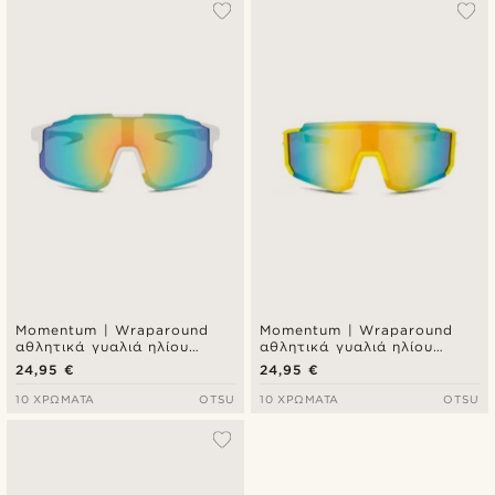
Momentum | Wraparound
Momentum | Wraparound
αθλητικά γυαλιά ηλίου
αθλητικά γυαλιά ηλίου
λευκό και ροζ
κίτρινο και μπλε
24,95 €
24,95 €
10 ΧΡΏΜΑΤΑ
OTSU
10 ΧΡΏΜΑΤΑ
OTSU