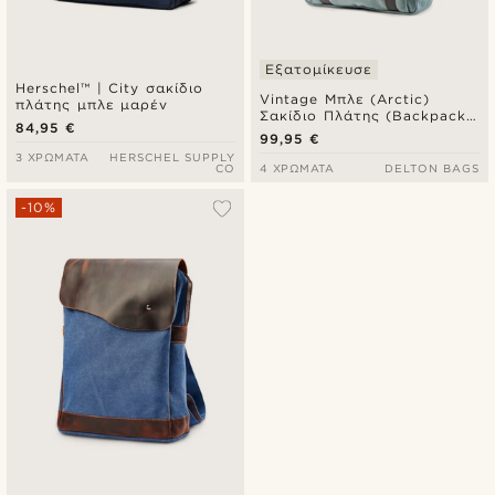
Εξατομίκευσε
Herschel™ | City σακίδιο
Vintage Μπλε (Arctic)
πλάτης μπλε μαρέν
Σακίδιο Πλάτης (Backpack)
84,95 €
από Καμβά & Σκούρο
99,95 €
Δέρμα
3 ΧΡΏΜΑΤΑ
HERSCHEL SUPPLY
CO
4 ΧΡΏΜΑΤΑ
DELTON BAGS
-10%