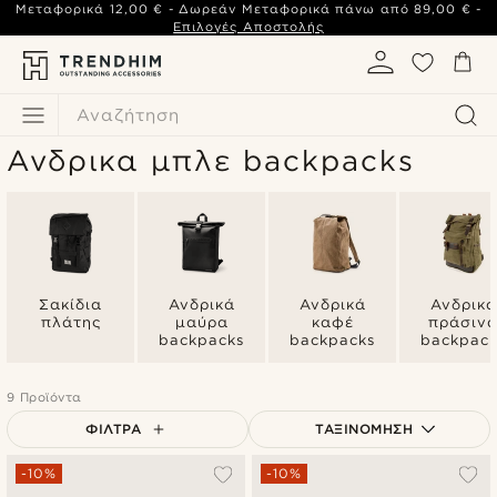
Μεταφορικά
12,00 €
- Δωρεάν Μεταφορικά πάνω από
89,00 €
-
Επιλογές Αποστολής
Αναζήτηση
Ανδρικα μπλε backpacks
Σακίδια
Ανδρικά
Ανδρικά
Ανδρικά
πλάτης
μαύρα
καφέ
πράσιν
backpacks
backpacks
backpack
9 Προϊόντα
ΦΊΛΤΡΑ
ΤΑΞΙΝΌΜΗΣΗ
Δημοφιλέστερα
-10%
-10%