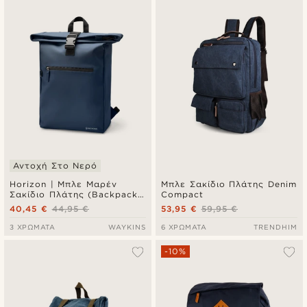
Πιο καινούρια
Φθηνότερα
Ακριβότερα
Αντοχή Στο Νερό
Horizon | Μπλε Μαρέν
Μπλε Σακίδιο Πλάτης Denim
Σακίδιο Πλάτης (Backpack)
Compact
Ανθεκτικό στο Νερό
40,45 €
44,95 €
53,95 €
59,95 €
3 ΧΡΏΜΑΤΑ
WAYKINS
6 ΧΡΏΜΑΤΑ
TRENDHIM
-10%