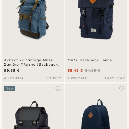
Ανθεκτικό Vintage Μπλε
Μπλε Backpack Lance
Σακίδιο Πλάτης (Backpack)
από Καμβά & Δέρμα
99,95 €
58,45 €
64,95 €
4 ΧΡΏΜΑΤΑ
CONVEY
2 ΧΡΏΜΑΤΑ
LAZY BEAR
New