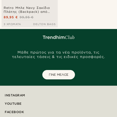
Retro Μπλε Navy Σακίδιο
Πλάτης (Backpack) από
Καμβά & Σκούρο Δέρμα
89,95 €
99,95 €
3 ΧΡΏΜΑΤΑ
DELTON BAGS
Μάθε πρώτος για τα νέα προϊόντα, τις
τελευταίες τάσεις & τις ειδικές προσφορές.
ΓΙΝΕ ΜΕΛΟΣ
INSTAGRAM
YOUTUBE
FACEBOOK