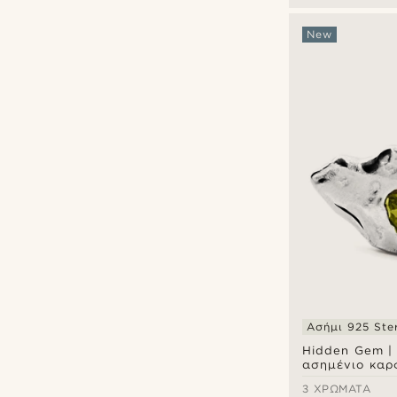
ασήμι 925
New
Ασήμι 925 Ster
Hidden Gem | 
ασημένιο κα
σκουλαρίκι α
3 ΧΡΏΜΑΤΑ
sterling