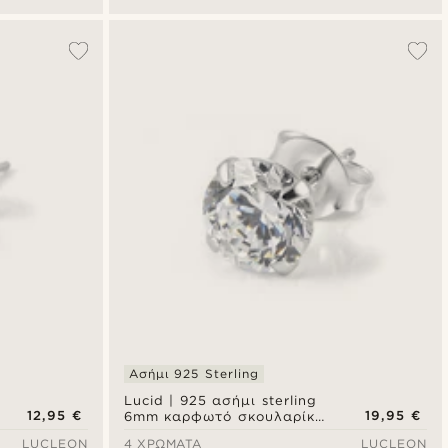
Ασήμι 925 Sterling
Lucid | 925 ασήμι sterling
12,95 €
19,95 €
6mm καρφωτό σκουλαρίκι
με στρογγυλό ζιργκόν
LUCLEON
4 ΧΡΏΜΑΤΑ
LUCLEON