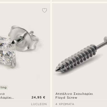
ling
νιο
Ατσάλινο Σκουλαρίκι
24,95 €
λαρίκι
Floyd Screw
ράγωνο
LUCLEON
4 ΧΡΏΜΑΤΑ
erling