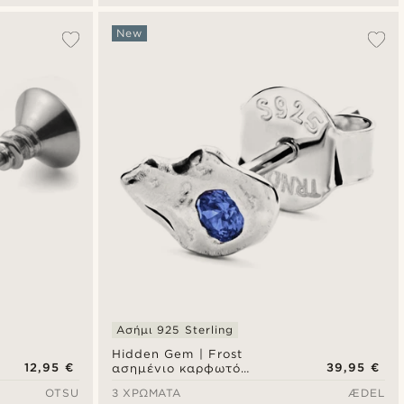
New
Ασήμι 925 Sterling
Hidden Gem | Frost
12,95 €
39,95 €
ασημένιο καρφωτό
σκουλαρίκι από ασήμι 925
OTSU
3 ΧΡΏΜΑΤΑ
ÆDEL
sterling