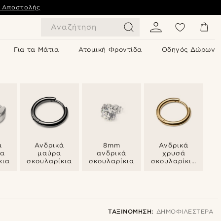
ς Αποστολής
Αναζήτηση
Για τα Μάτια
Ατομική Φροντίδα
Οδηγός Δώρων
ά
Ανδρικά
8mm
Ανδρικά
ια
μαύρα
ανδρικά
χρυσά
κια
σκουλαρίκια
σκουλαρίκια
σκουλαρίκια
κρίκοι
ΤΑΞΙΝΌΜΗΣΗ:
ΔΗΜΟΦΙΛΈΣΤΕΡΑ