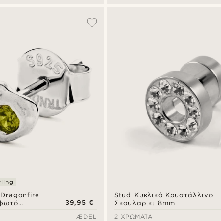
ling
Dragonfire
Stud Κυκλικό Κρυστάλλινο
39,95 €
ρφωτό
Σκουλαρίκι 8mm
πό ασήμι 925
ÆDEL
2 ΧΡΏΜΑΤΑ