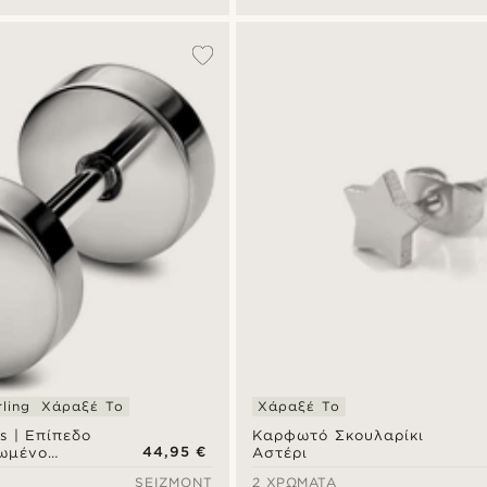
ling
Χάραξέ Το
Χάραξέ Το
s | Επίπεδο
Καρφωτό Σκουλαρίκι
44,95 €
ωμένο
Αστέρι
ρφωτό
SEIZMONT
2 ΧΡΏΜΑΤΑ