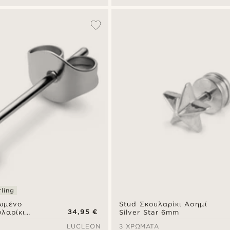
ling
ωμένο
Stud Σκουλαρίκι Ασημί
34,95 €
λαρίκι
Silver Star 6mm
erling ασήμι
LUCLEON
3 ΧΡΏΜΑΤΑ