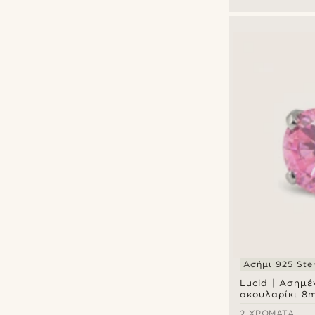
Σκουλαρίκι Fa
Stud
Ασήμι 925 Ster
Lucid | Ασημ
σκουλαρίκι 8
στρογγυλό ρο
2 ΧΡΏΜΑΤΑ