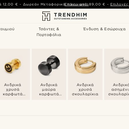
ά
12,00 €
-
Δωρεάν Μεταφορικά πάνω από
Επικοινωνία
89,00 €
-
Επιλογέ
τουμιού
Τσάντες &
Ένδυση & Εσώρουχα
Πορτοφόλια
Ανδρικά
Ανδρικά
Ανδρικά
Ανδρικ
χρυσά
μαύρα
χρυσά
ασημέν
καρφωτά
καρφωτά
σκουλαρίκια
σκουλαρί
σκουλαρίκια
σκουλαρίκια
(stud)
(stud)