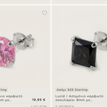
ux Plug
ling
Ασήμι 925 Sterling
ένιο καρφωτό
Lucid | Ασημένιο καρφωτό
19,95 €
mm με
σκουλαρίκι 8mm με
ζ ζιργκόν
τετράγωνο μαύρο ζιργκόν
LUCLEON
5 ΧΡΏΜΑΤΑ