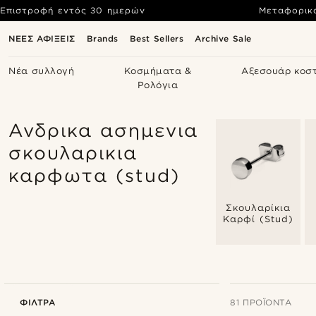
Επιστροφή εντός 30 ημερών
Μεταφορικ
ΝΕΕΣ ΑΦΙΞΕΙΣ
Brands
Best Sellers
Archive Sale
Νέα συλλογή
Κοσμήματα &
Αξεσουάρ κοσ
Ρολόγια
Ανδρικα ασημενια
σκουλαρικια
καρφωτα (stud)
Σκουλαρίκια
Καρφί (Stud)
ΦΊΛΤΡΑ
81 ΠΡΟΪΌΝΤΑ