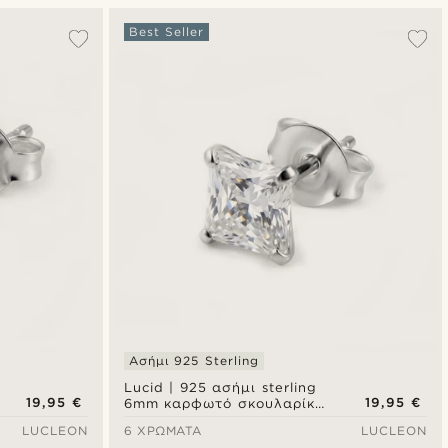
Δημοφιλέστερα
Best Seller
Πιο καινούρια
Φθηνότερα
Ακριβότερα
Ασήμι 925 Sterling
Lucid | 925 ασήμι sterling
19,95 €
19,95 €
6mm καρφωτό σκουλαρίκι
με τετράγωνο ζιργκόν
LUCLEON
6 ΧΡΏΜΑΤΑ
LUCLEON