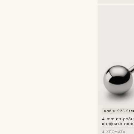
Ασήμι 925 Ster
4 mm επιροδι
καρφωτό σκου
μπίλια από st
4 ΧΡΏΜΑΤΑ
925