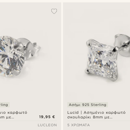
ling
Ασήμι 925 Sterling
ένιο καρφωτό
Lucid | Ασημένιο καρφωτό
19,95 €
mm με
σκουλαρίκι 8mm με
ργκόν από
τετράγωνο ζιργκόν από
LUCLEON
5 ΧΡΏΜΑΤΑ
 925
sterling ασήμι 925