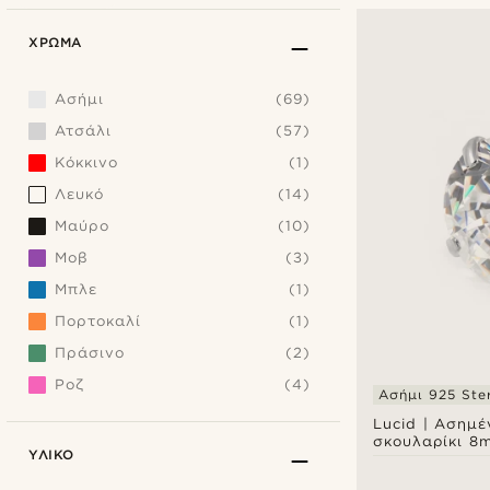
ΧΡΏΜΑ
Ασήμι
(69)
Ατσάλι
(57)
Κόκκινο
(1)
Λευκό
(14)
Μαύρο
(10)
Μοβ
(3)
Μπλε
(1)
Πορτοκαλί
(1)
Πράσινο
(2)
Ροζ
(4)
Ασήμι 925 Ster
Lucid | Ασημ
σκουλαρίκι 8
ΥΛΙΚΌ
στρογγυλό ζι
sterling ασήμι