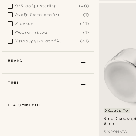
925 ασήμι sterling
(40)
Ανοξείδωτο ατσάλι
(1)
Ζιργκόν
(41)
Φυσική πέτρα
(1)
Χειρουργικό ατσάλι
(41)
BRAND
ΤΙΜΉ
ΕΞΑΤΟΜΊΚΕΥΣΗ
Χάραξέ Το
Stud Σκουλαρί
6mm
5 ΧΡΏΜΑΤΑ